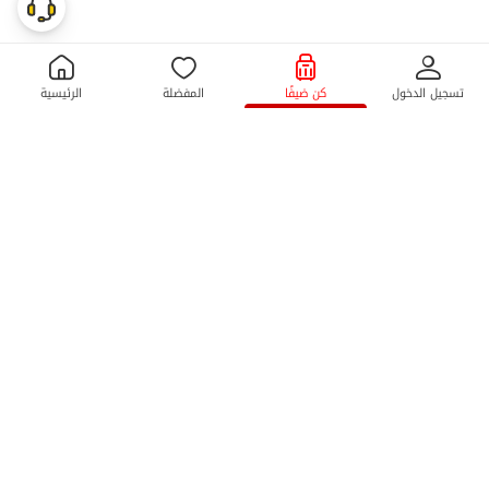
تسجيل الدخول
كن ضيفًا
المفضلة
الرئيسية
تحميل تطبيق جاجیگا
روابط تهمك
كيف أصبح ضيفاً
قواعد إلغاء الحجز
القوانين واللوائح
تسجيل شكوى
الدعم
الأسئلة المتداولة
تابعونا
10 K
1M