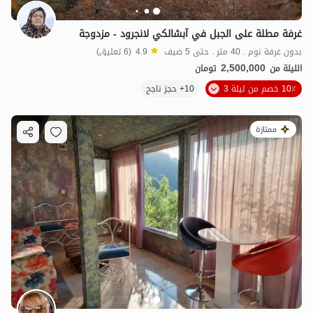
غرفة مطلة على الجبل في آبشالكي لانجرود - مزدوجة
بدون غرفة نوم . 40 متر . حتى 5 ضيف
4.9
(6 تعليق)
2,500,000
الليلة من
تومان
10٪ خصم من ليلة 3
10+ حجز ناجح
ممتازة