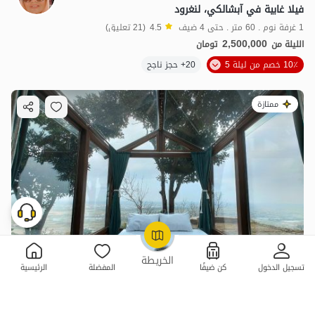
فيلا غابية في آبشالكي، لنغرود
1 غرفة نوم . 60 متر . حتى 4 ضيف
4.5
(21 تعليق)
2,500,000
الليلة من
تومان
10٪ خصم من ليلة 5
20+ حجز ناجح
ممتازة
OpenStreetMap
©
الخريطة
تسجيل الدخول
كن ضيفًا
المفضلة
الرئيسية
جناح زجاجي عند سفح أبشالكي لانغرود