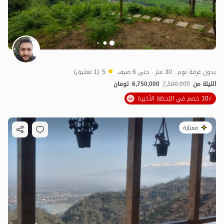
بدون غرفة نوم . 30 متر . حتى 6 ضيف
5
(1 تعليق)
الليلة من
7,500,000
6,750,000
تومان
10٪ خصم في اللحظة الأخيرة
ممتازة
2.5
مليون ت
4.7