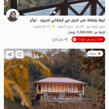
غرفة بإطلالة على الجبل في آبشالكي لانجرود - توأم
بدون غرفة نوم . 40 متر . حتى 5 ضيف
4.7
(5 تعليق)
2,500,000
الليلة من
تومان
10٪ خصم من ليلة 3
5+ حجز ناجح
ممتازة