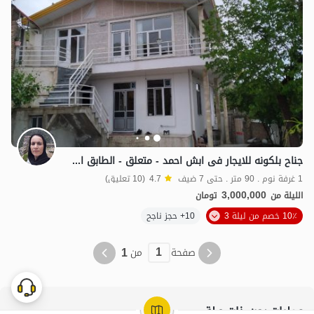
جناح بلکونه للایجار فی ابش احمد - متعلق - الطابق الثانی
1 غرفة نوم . 90 متر . حتى 7 ضيف
4.7
(10 تعليق)
3,000,000
الليلة من
تومان
10٪ خصم من ليلة 3
10+ حجز ناجح
1
1
صفحة
من
عمليات بحث ذات صلة