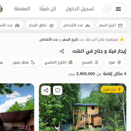
تسجيل الدخول
كن ضيفًا
المفضلة
تاريخ السفر
عدد الأشخاص
نطاق الإيجار
عدد الأس
لمشاهدة نتائج أكثر دقة، حدد
تاريخ السفر
و
عدد الأشخاص
إيجار فيلا و جناح في اغشت
فورا.
المسبح
الكوخ الخشبي
منظر جميل
4 مكان إقامة
من
2,800,000
تومان
حجز فوري