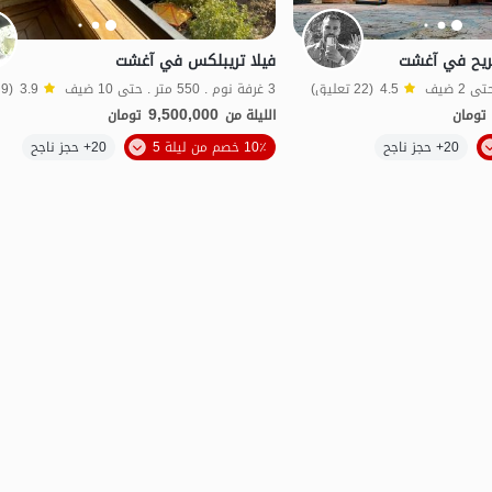
مريح في آغشت
فيلا تريبلكس في آغشت
4.5
(22 تعليق)
3 غرفة نوم . 550 متر . حتى 10 ضيف
3.9
(9 تعليق)
9,500,000
تومان
الليلة من
تومان
الموقع على الخريطة
20+ حجز ناجح
10٪ خصم من ليلة 5
20+ حجز ناجح
خاص