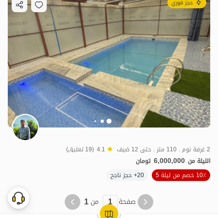
حجز فوري
2 غرفة نوم . 110 متر . حتى 12 ضيف
4.1
(19 تعليق)
6,000,000
الليلة من
تومان
10٪ خصم من ليلة 5
20+ حجز ناجح
1
1
صفحة
من