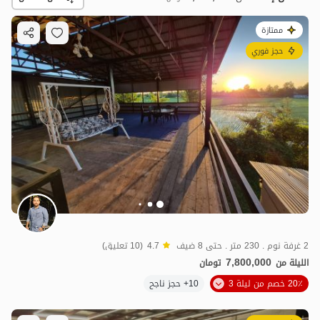
ممتازة
حجز فوري
7.8
مليون ت
4.7
2 غرفة نوم . 230 متر . حتى 8 ضيف
4.7
(10 تعليق)
7,800,000
الليلة من
تومان
20٪ خصم من ليلة 3
10+ حجز ناجح