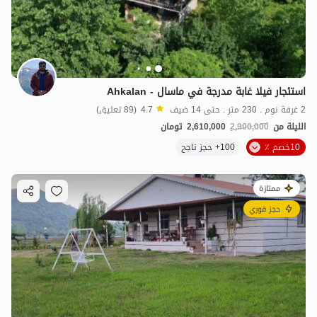
استئجار فيلا غابة مدرجة في ماسال - Ahkalan
2 غرفة نوم . 230 متر . حتى 14 ضيف
4.7
(89 تعليق)
الليلة من
2,900,000
2,610,000
تومان
10خصم ٪
100+ حجز ناجح
ممتازة
حجز فوري