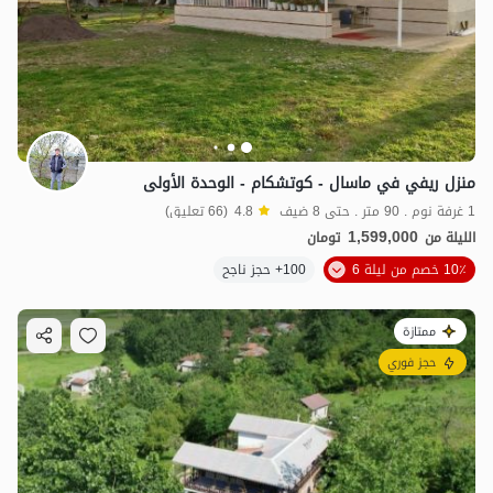
منزل ريفي في ماسال - كوتشكام - الوحدة الأولى
2.61
مليون ت
4.7
1 غرفة نوم . 90 متر . حتى 8 ضيف
4.8
(66 تعليق)
1,599,000
الليلة من
تومان
10٪ خصم من ليلة 6
100+ حجز ناجح
ممتازة
حجز فوري