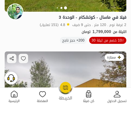
فيلا في ماسال - كوتشكام - الوحدة 3
2 غرفة نوم . 120 متر . حتى 9 ضيف
4.8
(151 تعليق)
1,799,000
الليلة من
تومان
10٪ خصم من ليلة 30
200+ حجز ناجح
ممتازة
OpenStreetMap
©
الخريطة
تسجيل الدخول
كن ضيفًا
المفضلة
الرئيسية