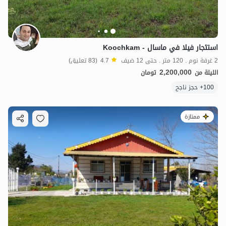
استئجار فيلا في ماسال - Koochkam
2 غرفة نوم . 120 متر . حتى 12 ضيف
4.7
(83 تعليق)
2,200,000
الليلة من
تومان
100+ حجز ناجح
ممتازة