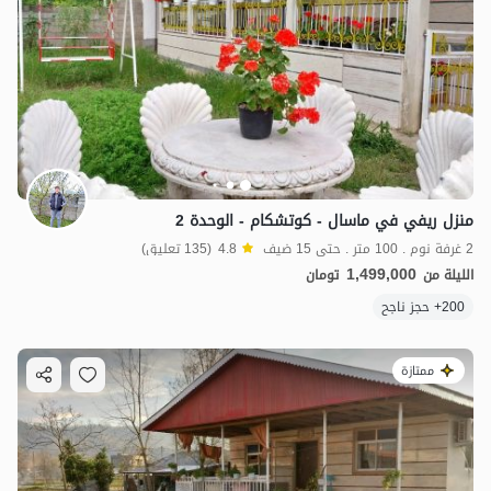
منزل ريفي في ماسال - كوتشكام - الوحدة 2
2 غرفة نوم . 100 متر . حتى 15 ضيف
4.8
(135 تعليق)
1,499,000
الليلة من
تومان
200+ حجز ناجح
ممتازة