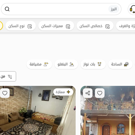
البرز
رّة والغرف
خصائص السكن
مميزات السكن
نوع السكن
الساحة
بات نواز
البنغلو
مضيافة
من 
ممتازة