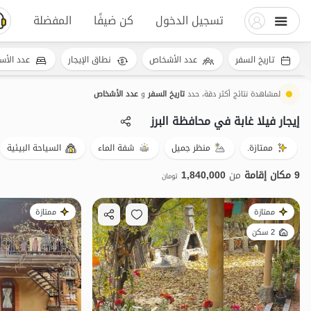
تسجيل الدخول
كن ضيفًا
المفضلة
تاريخ السفر
عدد الأشخاص
نطاق الإيجار
عدد الأس
لمشاهدة نتائج أكثر دقة، حدد
تاريخ السفر
و
عدد الأشخاص
إيجار فيلا غابة في محافظة البرز
ممتازة.
منظر جميل
شفة الماء
السياحة البيئية
9 مكان إقامة
من
1,840,000
تومان
ممتازة
ممتازة
2 سكن