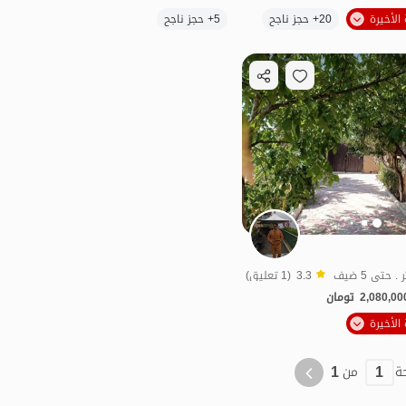
الموقع على الخريطة
20+ حجز ناجح
5+ حجز ناجح
فة الماء
بات نواز
بات نواز
3.3
(1 تعليق)
2,080,00
تومان
الموقع على الخريطة
بات نواز
1
1
ة
من