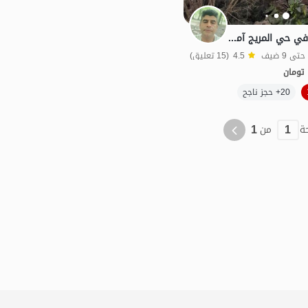
استئجار منزل ريفي في حي المريج آمل - الطابق 2
4.5
(15 تعليق)
تومان
20+ حجز ناجح
بات نواز
1
1
ة
من