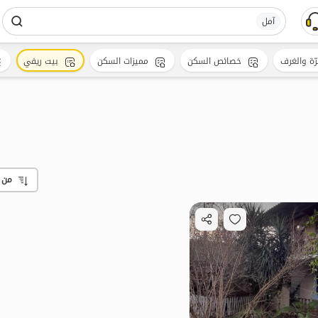
آمل
رّة والغرف
خصائص السكن
مميزات السكن
بيت ريفي
من 