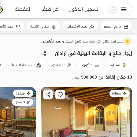
تسجيل الدخول
كن ضيفًا
المفضلة
تاريخ السفر
عدد الأشخاص
نطاق الإيجار
عدد الأس
لمشاهدة نتائج أكثر دقة، حدد
تاريخ السفر
و
عدد الأشخاص
إيجار جناح و الإقامة البيئية في آرادان
ممتازة.
جاكوزي
اقتصادي
السياحة البيئية
13 مكان إقامة
من
900,000
تومان
ممتازة
ممتازة
3 سكن