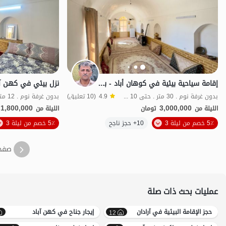
إقامة سياحية بيئية في كوهان أباد - باده - الوحدة 103
بدون غرفة نوم . 30 متر . حتى 10 ضيف
4.9
(10 تعليق)
بدون غرفة نوم . 12 متر . حتى 3 ضيف
1,800,000
3,000,000
الليلة من
تومان
الليلة من
الموقع على الخريطة
5٪ خصم من ليلة 3
10+ حجز ناجح
5٪ خصم من ليلة 3
صفح
عمليات بحث ذات صلة
حجز الإقامة البيئية في آرادان
إيجار جناح في کهن آباد
12