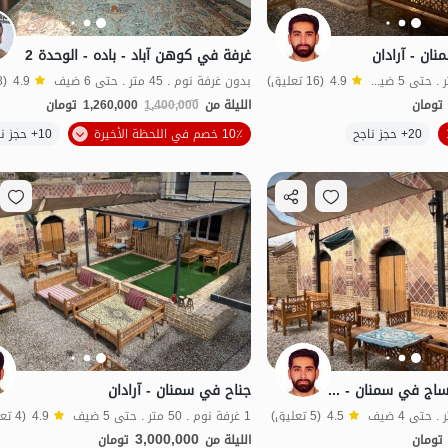
ان - آرادان
غرفة في كوهن آباد - باده - الوحدة 2
بدون غرفة نوم . 40 متر . حتى 5 ضيف
4.9
(16 تعليق)
بدون غرفة نوم . 45 متر . حتى 6 ضيف
4.9
(8 تعليق)
تومان
الليلة من
1,400,000
1,260,000
تومان
الموقع على الخريطة
20+ حجز ناجح
10٪ خصم في اللحظة الأخيرة
10+ حجز ناجح
طعام جيد
بات نواز
مناسبة لإعاد
غرفة مع خدمات المساج في سمنان - آرادان - خان 5
جناح في سمنان - آرادان
4.5
(5 تعليق)
1 غرفة نوم . 50 متر . حتى 5 ضيف
4.9
(4 تعليق)
3,000,000
تومان
الليلة من
تومان