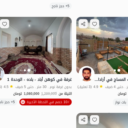
5+ حجز ناجح
طعام جيد
بات نواز
حجز غرفة مع خدمات المساج في أرادان - خان 4
غرفة في كوهن أباد - باده - الوحدة 1
4.9
(3 تعليق)
بدون غرفة نوم . 30 متر . حتى 5 ضيف
4.5
(5 تعليق)
تومان
الليلة من
1,200,000
1,080,000
تومان
الموقع على الخريطة
الموقع على الخريطة
10٪ خصم في اللحظة الأخيرة
5+ حجز ناجح
 نواز
بات نواز
مناسبة لإعادة التأهيل