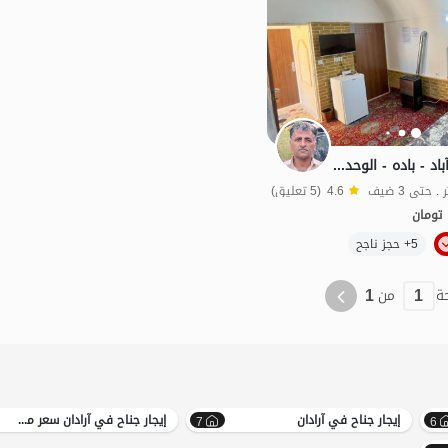
نزل بيئي في كهن آباد - باده - الوحدة 101
4.6
(5 تعليق)
تومان
الموقع على الخريطة
5+ حجز ناجح
1
1
ة
من
إيجار جناح في آرادان
إيجار جناح في آرادان سعر معقول
7
6