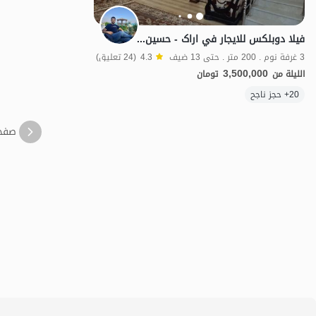
فيلا دوبلكس للايجار في اراک - حسين آباد
3 غرفة نوم . 200 متر . حتى 13 ضيف
4.3
(24 تعليق)
3,500,000
الليلة من
تومان
الموقع على الخريطة
20+ حجز ناجح
صفح