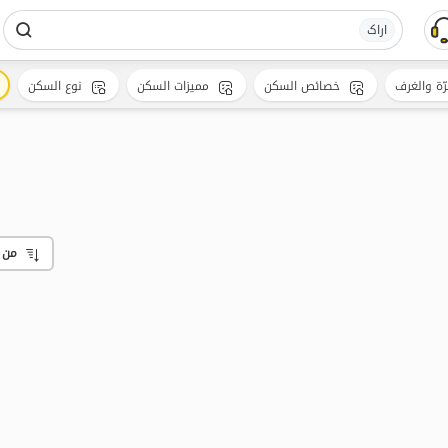
اراک
رّة والغرف
خصائص السكن
مميزات السكن
نوع السكن
من 