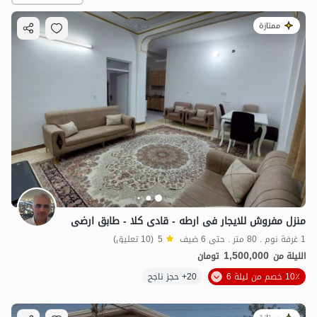
ممتازة
1.5
مليون ت
5
منزل مفروش للایجار فی ارطه - قادی کلا - طابق ارضی
1 غرفة نوم . 80 متر . حتى 6 ضيف
5
(10 تعليق)
1,500,000
الليلة من
تومان
10٪ خصم من ليلة 6
20+ حجز ناجح