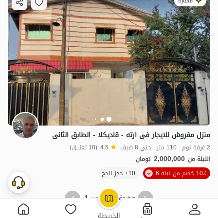
ممتازة
منزل مفروش للایجار فی ارته - قادیکلا - الطابق الثانی
2 غرفة نوم . 110 متر . حتى 8 ضيف
4.5
(10 تعليق)
2,000,000
الليلة من
تومان
10٪ خصم من ليلة 6
10+ حجز ناجح
1
1
صفحة
من
OpenStreetMap
©
الخريطة