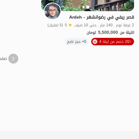
قصر ريفي في رضوانشهر - Ardeh
2 غرفة نوم . 140 متر . حتى 10 ضيف
5
(5 تعليق)
5,500,000
الليلة من
تومان
20٪ خصم من ليلة 4
5+ حجز ناجح
منظر جميل
خ
صفح