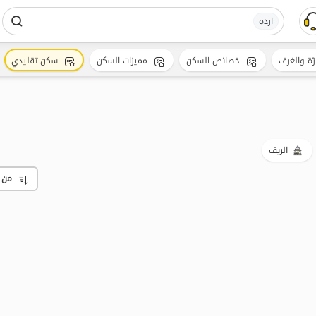
ارده
رّة والغرف
خصائص السكن
مميزات السكن
سكن تقليدي
الريف
من 