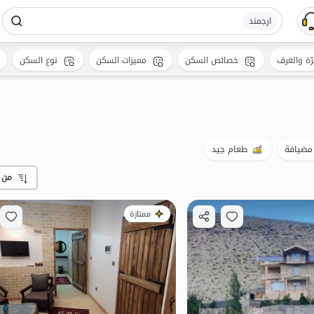
ارجمند
رّة والغرف
خصائص السكن
مميزات السكن
نوع السكن
مضيافة
طعام جيد
من 
ممتازة