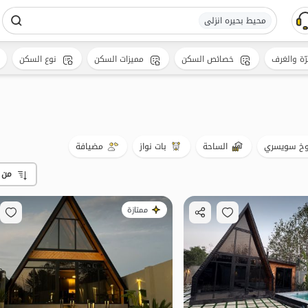
محیط بحیره انزلی
رّة والغرف
خصائص السكن
مميزات السكن
نوع السكن
خ سويسري
الساحة
بات نواز
مضيافة
من 
ممتازة