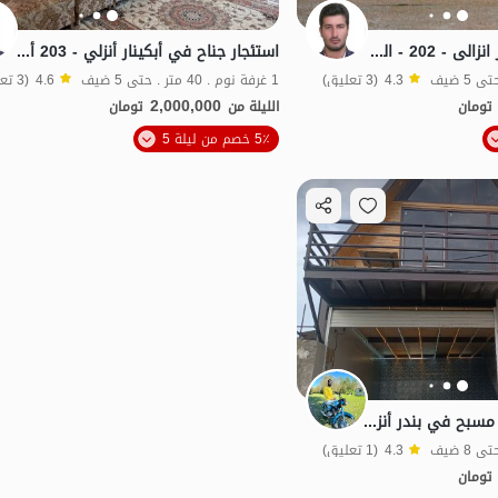
ایجار جناح فی ابکنار انزالی - 202 - الطابق الثانی
استئجار جناح في أبكينار أنزلي - 203 أو 204 - الطابق 2
4.3
(3 تعليق)
1 غرفة نوم . 40 متر . حتى 5 ضيف
4.6
(3 تعليق)
2,000,000
تومان
الليلة من
تومان
الموقع على الخريطة
5٪ خصم من ليلة 5
شاليه سويسري مع مسبح في بندر أنزلي - بشمن
4.3
(1 تعليق)
تومان