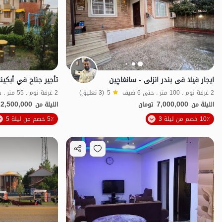
ایجار فیلا فی بندر انزلی - سانغاچین
2 غرفة نوم . 100 متر . حتى 6 ضيف
5
(3 تعليق)
2 غرفة نوم . 55 متر . حتى 7 ضيف
2,500,000
7,000,000
الليلة من
تومان
الليلة من
الموقع على الخريطة
10٪ خصم من ليلة 3
5٪ خصم من ليلة 5