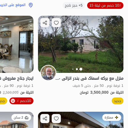
الموقع على الخريطة
الموقع على الخري
10٪ خصم من ليلة 15
5+ حجز ناجح
منزل مع برکه اسماک فی بندر انزالی - خمیران
1 غرفة نوم . 50 متر . حتى 5 ضيف
1 غرفة نوم . 90 متر . حتى 9 ضيف
3,500,000
الليلة من
تومان
الليلة من
2,500,000
0
الموقع على الخريطة
جديد
10خصم ٪
جدي
ممتازة
2 سكن