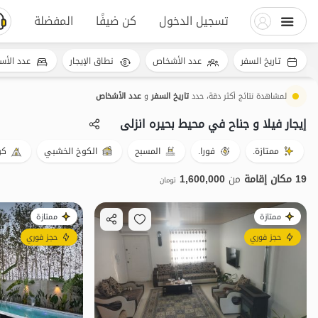
تسجيل الدخول
كن ضيفًا
المفضلة
تاريخ السفر
عدد الأشخاص
نطاق الإيجار
عدد الأس
لمشاهدة نتائج أكثر دقة، حدد
تاريخ السفر
و
عدد الأشخاص
إيجار فيلا و جناح في محیط بحیره انزلی
ممتازة.
فورا.
المسبح
الكوخ الخشبي
كو
19 مكان إقامة
من
1,600,000
تومان
ممتازة
ممتازة
حجز فوري
حجز فوري