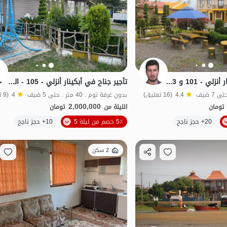
تأجير جناح في أبكينار أنزلي - 101 و 103 - الطابق الأرضي
تأجير جناح في أبكينار أنزلي - 105 - الطابق الأرضي
4.4
(16 تعليق)
بدون غرفة نوم . 40 متر . حتى 5 ضيف
4
(9 تعليق)
2,000,000
تومان
الليلة من
تومان
الموقع على الخريطة
20+ حجز ناجح
5٪ خصم من ليلة 5
10+ حجز ناجح
2 سكن