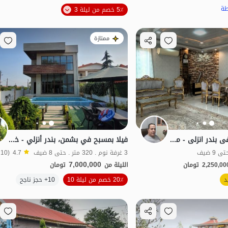
طة
5٪ خصم من ليلة 3
ممتازة
ایجار جناح مفروش فی بندر انزلی - معاف - الطابق الاول
فيلا بمسبح في بشمن، بندر أنزلي - خزر فيلا
3 غرفة نوم . 320 متر . حتى 8 ضيف
4.7
(10 تعليق)
7,000,000
2,250,00
تومان
الليلة من
تومان
د
20٪ خصم من ليلة 10
10+ حجز ناجح
بات نواز