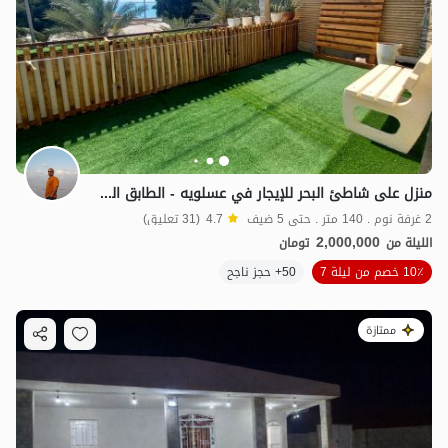
منزل على شاطئ البحر للإيجار في عسلویه - الطابق الثاني
2 غرفة نوم . 140 متر . حتى 5 ضيف
4.7
(31 تعليق)
2,000,000
الليلة من
تومان
10٪ خصم من ليلة 7
50+ حجز ناجح
ممتازة