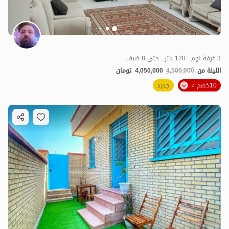
3 غرفة نوم . 120 متر . حتى 8 ضيف
الليلة من
4,500,000
4,050,000
تومان
10خصم ٪
جديد