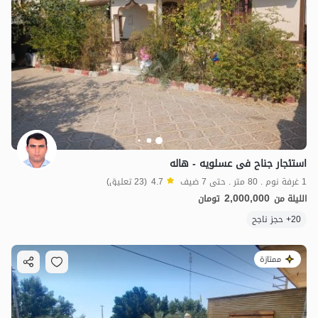
استئجار جناح فی عسلویه - هاله
1 غرفة نوم . 80 متر . حتى 7 ضيف
4.7
(23 تعليق)
2,000,000
الليلة من
تومان
20+ حجز ناجح
ممتازة