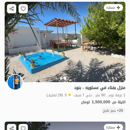
ممتازة
منزل بفناء في عسلويه - بنود
1 غرفة نوم . 90 متر . حتى 7 ضيف
5
(29 تعليق)
1,500,000
الليلة من
تومان
20+ حجز ناجح
ممتازة