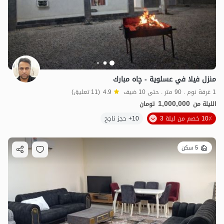
منزل فيلا في عسلوية - چاه مبارك
1 غرفة نوم . 90 متر . حتى 10 ضيف
4.9
(11 تعليق)
1,000,000
الليلة من
تومان
10٪ خصم من ليلة 3
10+ حجز ناجح
5 سكن