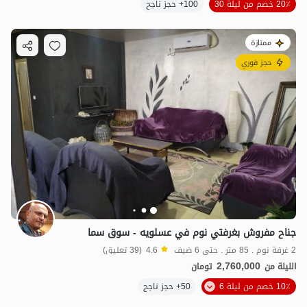
20٪ خصم من ليلة 30
100+ حجز ناجح
ممتازة
حجز فوري
جناح مفروش بغرفتي نوم في عسلويه - سوق سما
2 غرفة نوم . 85 متر . حتى 6 ضيف
4.6
(39 تعليق)
2,760,000
الليلة من
تومان
10٪ خصم من ليلة 6
50+ حجز ناجح