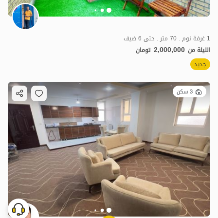
1 غرفة نوم . 70 متر . حتى 6 ضيف
2,000,000
الليلة من
تومان
جديد
3 سكن