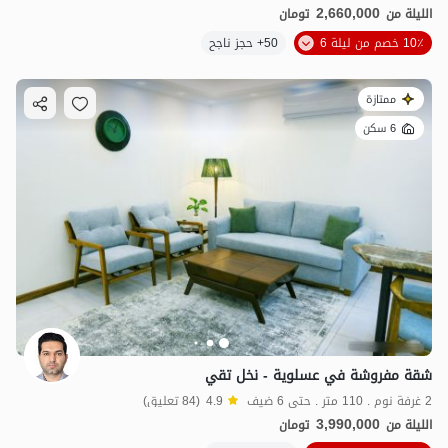
2,660,000
الليلة من
تومان
10٪ خصم من ليلة 6
50+ حجز ناجح
ممتازة
6 سكن
شقة مفروشة في عسلوية - نخل تقي
2 غرفة نوم . 110 متر . حتى 6 ضيف
4.9
(84 تعليق)
3,990,000
الليلة من
تومان