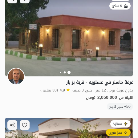
3.99
مليون ت
4.9
5 سكن
1
مليون ت
4.9
غرفة ماستر في عسلويه - قرية بز باز
بدون غرفة نوم . 12 متر . حتى 3 ضيف
4.9
(30 تعليق)
2,050,000
الليلة من
تومان
50+ حجز ناجح
ممتازة
حجز فوري