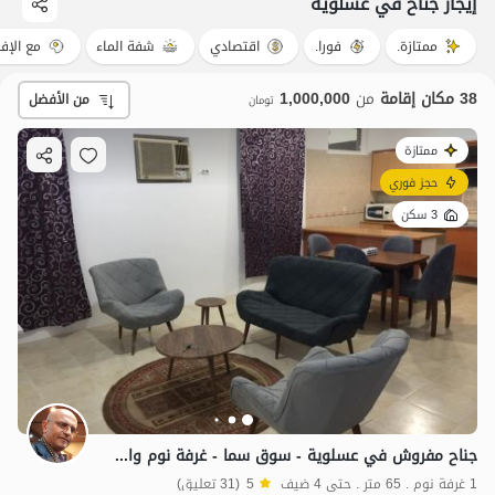
إيجار جناح في عسلویه
ممتازة.
فورا.
اقتصادي
شفة الماء
مع الإفط
38 مكان إقامة
من
1,000,000
من الأفضل
تومان
ممتازة
حجز فوري
3 سكن
جناح مفروش في عسلوية - سوق سما - غرفة نوم واحدة
1 غرفة نوم . 65 متر . حتى 4 ضيف
5
(31 تعليق)