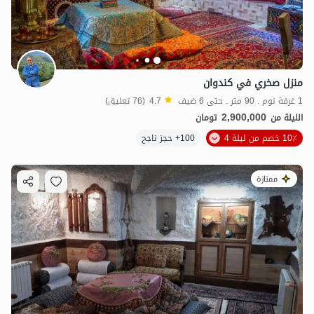
منزل صخري في كندوان
1 غرفة نوم . 90 متر . حتى 6 ضيف
4.7
(76 تعليق)
2,900,000
الليلة من
تومان
10٪ خصم من ليلة 4
100+ حجز ناجح
ممتازة