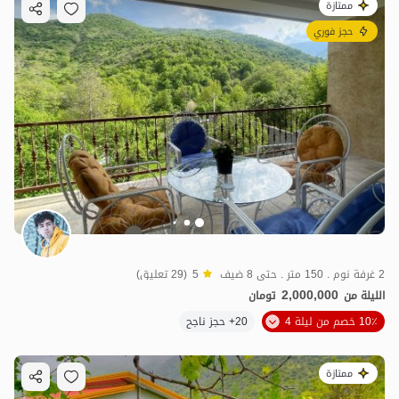
ممتازة
حجز فوري
2 غرفة نوم . 150 متر . حتى 8 ضيف
5
(29 تعليق)
2,000,000
الليلة من
تومان
10٪ خصم من ليلة 4
20+ حجز ناجح
ممتازة