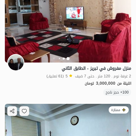
منزل مفروش في تبريز - الطابق الثاني
2 غرفة نوم . 120 متر . حتى 7 ضيف
5
(61 تعليق)
3,000,000
الليلة من
تومان
100+ حجز ناجح
ممتازة