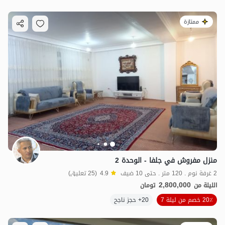
ممتازة
منزل مفروش في جلفا - الوحدة 2
2 غرفة نوم . 120 متر . حتى 10 ضيف
4.9
(25 تعليق)
2,800,000
الليلة من
تومان
20٪ خصم من ليلة 7
20+ حجز ناجح