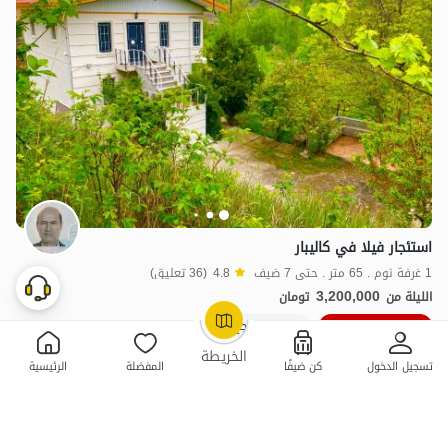
استئجار فيلا في كاليبار
1 غرفة نوم . 65 متر . حتى 7 ضيف
4.8
(36 تعليق)
3,200,000
الليلة من
تومان
5٪ خصم من ليلة 3
50+ حجز ناجح
OpenStreetMap
©
الخريطة
تسجيل الدخول
كن ضيفًا
المفضلة
الرئيسية
ممتازة