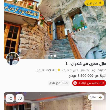
حجز فوري
منزل صخري في كندوان - 1
2 غرفة نوم . 80 متر . حتى 8 ضيف
4.9
(82 تعليق)
3,500,000
الليلة من
تومان
10٪ خصم من ليلة 4
100+ حجز ناجح
ممتازة