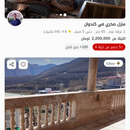
منزل صخري في كندوان
1 غرفة نوم . 65 متر . حتى 5 ضيف
4.8
(84 تعليق)
2,200,000
الليلة من
تومان
5٪ خصم من ليلة 4
100+ حجز ناجح
ممتازة