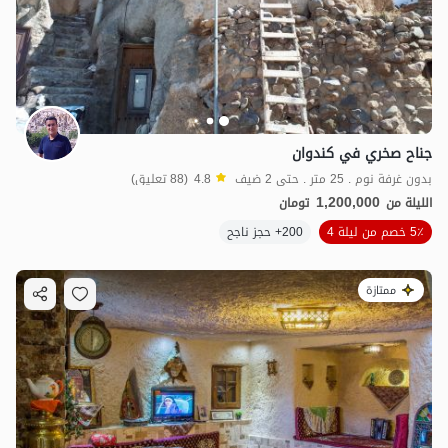
جناح صخري في كندوان
بدون غرفة نوم . 25 متر . حتى 2 ضيف
4.8
(88 تعليق)
1,200,000
الليلة من
تومان
5٪ خصم من ليلة 4
200+ حجز ناجح
2.8
مليون ت
4.9
3.2
مليون ت
4.8
ممتازة