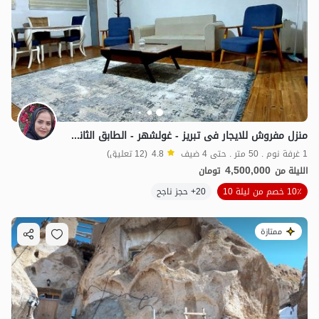
منزل مفروش للایجار فی تبریز - غولشهر - الطابق الثانی
1 غرفة نوم . 50 متر . حتى 4 ضيف
4.8
(12 تعليق)
4,500,000
الليلة من
تومان
10٪ خصم من ليلة 10
20+ حجز ناجح
ممتازة