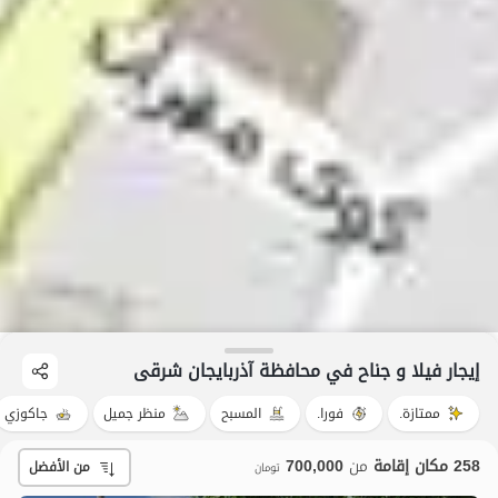
إيجار فيلا و جناح في محافظة آذربایجان شرقی
ممتازة.
فورا.
المسبح
منظر جميل
جاكوزي
258 مكان إقامة
من
700,000
من الأفضل
تومان