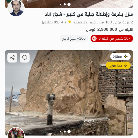
منزل بشرفة وإطلالة جبلية في كليبر - شجاع آباد
2 غرفة نوم . 100 متر . حتى 12 ضيف
4.7
(99 تعليق)
2,900,000
الليلة من
تومان
10٪ خصم من ليلة 6
100+ حجز ناجح
ممتازة
حجز فوري