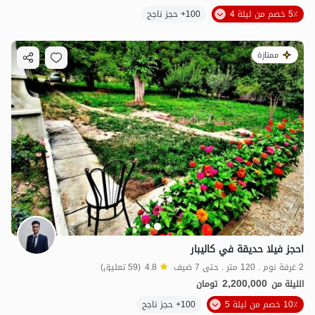
5٪ خصم من ليلة 4
100+ حجز ناجح
ممتازة
احجز فيلا حديقة في كاليبار
2 غرفة نوم . 120 متر . حتى 7 ضيف
4.8
(59 تعليق)
2,200,000
الليلة من
تومان
10٪ خصم من ليلة 5
100+ حجز ناجح