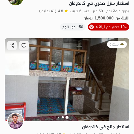
استئجار منزل صخري في كاندوفان
بدون غرفة نوم . 50 متر . حتى 6 ضيف
4.8
(41 تعليق)
1,500,000
الليلة من
تومان
10٪ خصم من ليلة 4
50+ حجز ناجح
ممتازة
استئجار جناح في كاندوفان