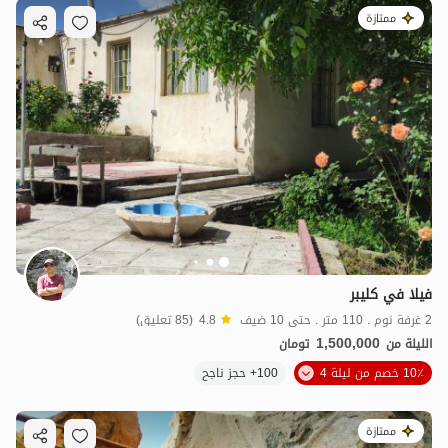
ممتازة
فيلا في كليبر
2 غرفة نوم . 110 متر . حتى 10 ضيف
4.8
(85 تعليق)
1,500,000
الليلة من
تومان
10٪ خصم من ليلة 4
100+ حجز ناجح
ممتازة