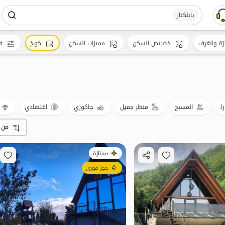
بابلکنار
رّة والغرف
خصائص السكن
مميزات السكن
كوخ
ف
ا.
المسبح
منظر جميل
جاكوزي
اقتصادي
من 
ممتازة
حجز فوري