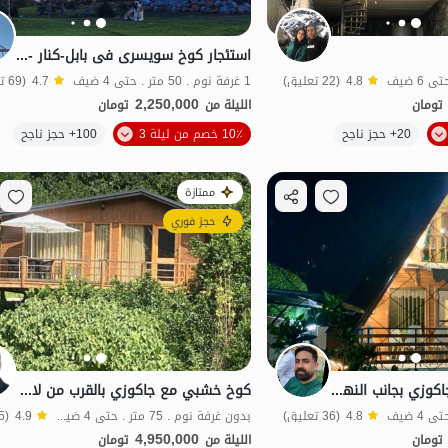
استئجار کوخ سویسری فی بابل-کنار - درازکلا
4.8
(22 تعليق)
1 غرفة نوم . 50 متر . حتى 4 ضيف
4.7
(69 تعليق)
2,250,000
تومان
الليلة من
تومان
الموقع على الخريطة
الموقع على الخريطة
20+ حجز ناجح
10٪ خصم من ليلة 3
100+ حجز ناجح
ممتازة
حجز فوري
كوخ سويسري مع جاكوزي بجانب النهر في بابولكنار
كوخ خشبي مع جاكوزي بالقرب من لافور - كوخ 1
4.8
(36 تعليق)
بدون غرفة نوم . 75 متر . حتى 4 ضيف
4.9
(85 تعليق)
4,950,000
تومان
الليلة من
تومان