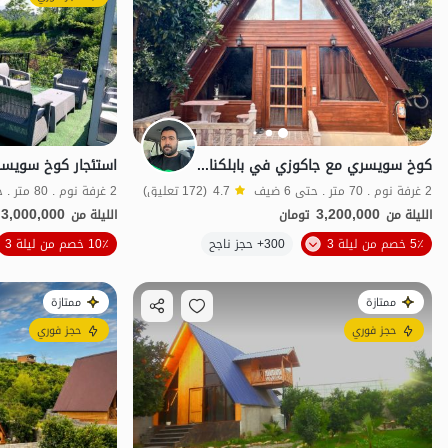
كوخ سويسري مع جاكوزي في بابلكنار - قرآن تالار
2 غرفة نوم . 70 متر . حتى 6 ضيف
4.7
(172 تعليق)
2 غرفة نوم . 80 متر . حتى 8 ضيف
3,000,000
3,200,000
الليلة من
تومان
الليلة من
الموقع على الخريطة
5٪ خصم من ليلة 3
300+ حجز ناجح
10٪ خصم من ليلة 3
ممتازة
ممتازة
حجز فوري
حجز فوري