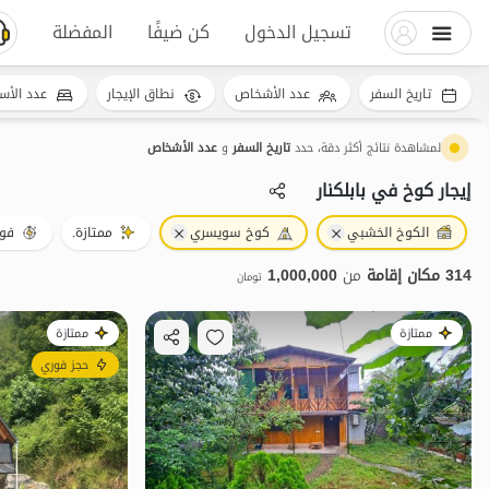
تسجيل الدخول
كن ضيفًا
المفضلة
تاريخ السفر
عدد الأشخاص
نطاق الإيجار
عدد الأس
لمشاهدة نتائج أكثر دقة، حدد
تاريخ السفر
و
عدد الأشخاص
إيجار كوخ في بابلکنار
الكوخ الخشبي
كوخ سويسري
ممتازة.
فور
314 مكان إقامة
من
1,000,000
تومان
ممتازة
ممتازة
حجز فوري