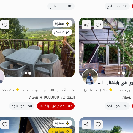
الموقع على الخريطة
50+ حجز ناجح
100+ حجز ناجح
منظر جميل
شفة الماء
ممتازة
2 سكن
استئجار كوخ سويسري في بابلكنار - الاستلقاء
4.8
(21 تعليق)
2 غرفة نوم . 80 متر . حتى 5 ضيف
4.7
(22 تعليق)
4,000,000
تومان
الليلة من
تومان
الموقع على الخريطة
20+ حجز ناجح
10٪ خصم من ليلة 10
50+ حجز ناجح
طعام جيد
ممتازة
حجز فوري