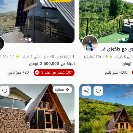
استئجار كوخ سويسري مع جاكوزي في بابلكنار - الاستلقاء
4.8
(79 تعليق)
1 غرفة نوم . 40 متر . حتى 6 ضيف
4.9
(20 تعليق)
2,500,000
تومان
الليلة من
تومان
100+ حجز ناجح
10٪ خصم من ليلة 3
20+ حجز ناجح
منظر جميل
ممتازة