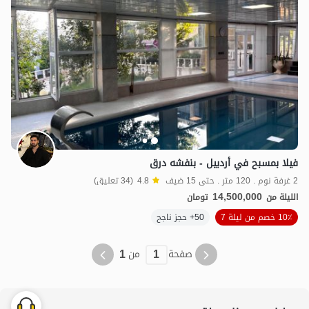
فيلا بمسبح في أردبيل - بنفشه درق
2 غرفة نوم . 120 متر . حتى 15 ضيف
4.8
(34 تعليق)
14,500,000
الليلة من
تومان
10٪ خصم من ليلة 7
50+ حجز ناجح
1
1
صفحة
من