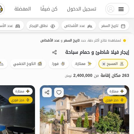
تسجيل الدخول
كن ضيفًا
المفضلة
تاريخ السفر
عدد الأشخاص
نطاق الإيجار
عدد الأس
لمشاهدة نتائج أكثر دقة، حدد
تاريخ السفر
و
عدد الأشخاص
إيجار فيلا شاطئ و حمام سباحة
المسبح
ممتازة.
فورا.
الكوخ الخشبي
263 مكان إقامة
من
2,400,000
تومان
ممتازة
ممتازة
حجز فوري
حجز فوري