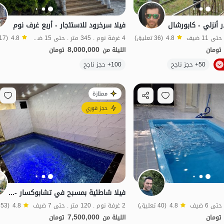
ر أنزلي - كابورشال
فيلا سرخرود للاستئجار - أربع غرف نوم
4.8
(36 تعليق)
4 غرفة نوم . 345 متر . حتى 15 ضيف
4.8
(117 تعليق)
8,000,000
تومان
الليلة من
تومان
الموقع على الخريطة
الموقع على الخريطة
50+ حجز ناجح
100+ حجز ناجح
ممتازة
حجز فوري
فيلا شاطئية بمسبح في تشابوكسار - الصف الثاني
4.8
(40 تعليق)
2 غرفة نوم . 120 متر . حتى 7 ضيف
4.8
(53 تعليق)
7,500,000
تومان
الليلة من
تومان