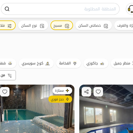
رّة والغرف
خصائص السكن
مسبح
نوع السكن
فلات
منظر جميل
جاكوزي
الفخامة
كوخ سويسري
شفة 
من 
ممتازة
حجز فوري