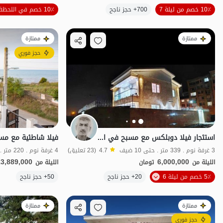
10٪ خصم من ليلة 7
700+ حجز ناجح
10٪ خصم في اللحظة الأخيرة
منظر جميل
م
ممتازة
ممتازة
حجز فوري
استئجار فيلا دوبلكس مع مسبح في انزلي - غازيان
3 غرفة نوم . 339 متر . حتى 10 ضيف
4.7
(23 تعليق)
4 غرفة نوم . 220 متر . حتى 14 ضيف
13,889,000
6,000,000
الليلة من
تومان
الليلة من
الموقع على الخريطة
5٪ خصم من ليلة 6
20+ حجز ناجح
50+ حجز ناجح
ممتازة
ممتازة
حجز فوري