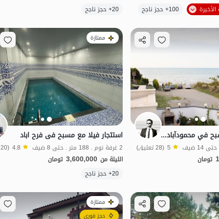
الموقع على الخريطة
100+ حجز ناجح
20+ حجز ناجح
طهر
شفة الماء
مطهر
ممتازة
فيلا شاطئية مع مسبح في محمودآباد - 4 غرف نوم
استئجار فیلا مع مسبح فی فرح اباد
5
(28 تعليق)
2 غرفة نوم . 188 متر . حتى 8 ضيف
4.8
(20 تعليق)
3,600,000
تومان
الليلة من
تومان
20+ حجز ناجح
شفة الماء
مطهر
بات نواز
ممتازة
حجز فوري