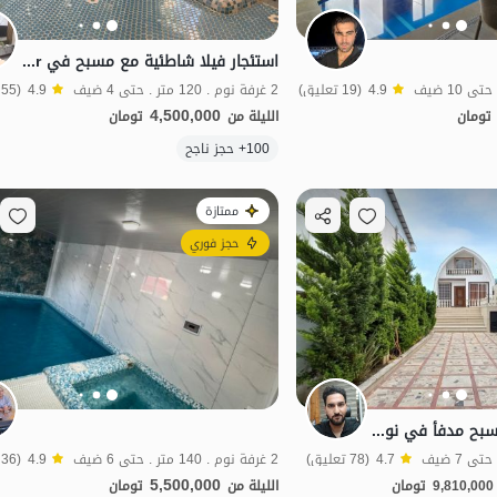
استئجار فيلا شاطئية مع مسبح في Fereydunkenar
4.9
(19 تعليق)
2 غرفة نوم . 120 متر . حتى 4 ضيف
4.9
(55 تعليق)
4,500,000
تومان
الليلة من
تومان
الموقع على الخريطة
100+ حجز ناجح
ممتازة
حجز فوري
فيلا تريبلكس مع مسبح مدفأ في نوشهر
4.7
(78 تعليق)
2 غرفة نوم . 140 متر . حتى 6 ضيف
4.9
(36 تعليق)
5,500,000
9,810,000
تومان
الليلة من
تومان