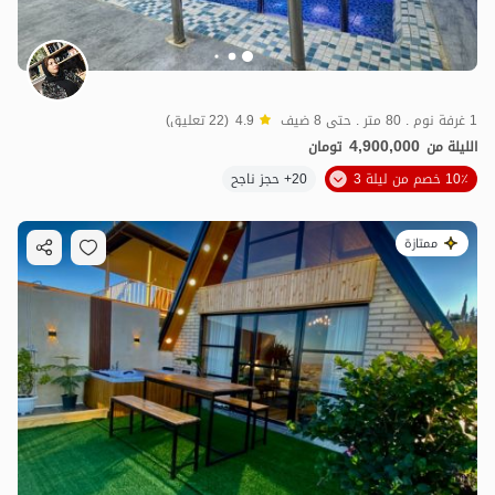
1 غرفة نوم . 80 متر . حتى 8 ضيف
4.9
(22 تعليق)
4,900,000
الليلة من
تومان
10٪ خصم من ليلة 3
20+ حجز ناجح
ممتازة