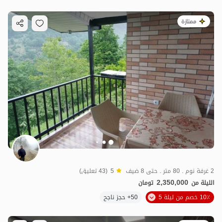
ممتازة
2 غرفة نوم . 80 متر . حتى 8 ضيف
5
(43 تعليق)
2,350,000
الليلة من
تومان
10٪ خصم من ليلة 5
50+ حجز ناجح