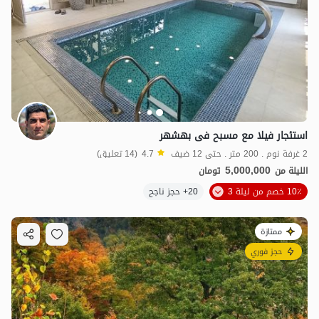
استئجار فیلا مع مسبح فی بهشهر
2 غرفة نوم . 200 متر . حتى 12 ضيف
4.7
(14 تعليق)
5,000,000
الليلة من
تومان
10٪ خصم من ليلة 3
20+ حجز ناجح
ممتازة
حجز فوري