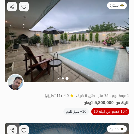
ممتازة
1 غرفة نوم . 75 متر . حتى 6 ضيف
4.9
(11 تعليق)
5,800,000
الليلة من
تومان
10٪ خصم من ليلة 10
10+ حجز ناجح
ممتازة