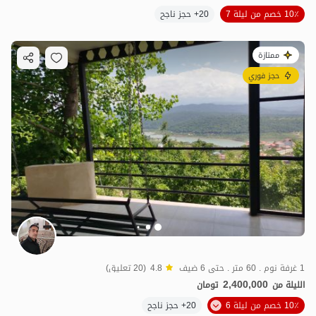
10٪ خصم من ليلة 7
20+ حجز ناجح
ممتازة
حجز فوري
1 غرفة نوم . 60 متر . حتى 6 ضيف
4.8
(20 تعليق)
2,400,000
الليلة من
تومان
10٪ خصم من ليلة 6
20+ حجز ناجح