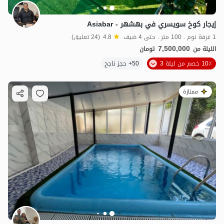
إيجار كوخ سويسري في بهشهر - Asiabar
1 غرفة نوم . 100 متر . حتى 4 ضيف
4.8
(24 تعليق)
7,500,000
الليلة من
تومان
10٪ خصم من ليلة 3
50+ حجز ناجح
ممتازة