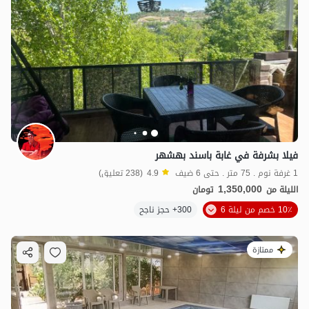
فيلا بشرفة في غابة باسند بهشهر
1 غرفة نوم . 75 متر . حتى 6 ضيف
4.9
(238 تعليق)
1,350,000
الليلة من
تومان
10٪ خصم من ليلة 6
300+ حجز ناجح
ممتازة