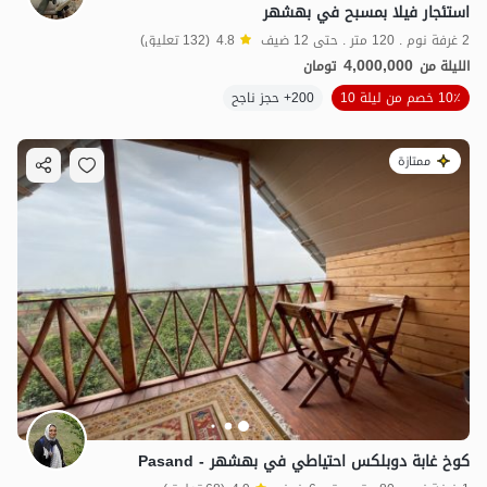
استئجار فيلا بمسبح في بهشهر
2 غرفة نوم . 120 متر . حتى 12 ضيف
4.8
(132 تعليق)
4,000,000
الليلة من
تومان
10٪ خصم من ليلة 10
200+ حجز ناجح
ممتازة
كوخ غابة دوبلكس احتياطي في بهشهر - Pasand