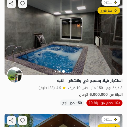
ممتازة
حجز فوري
استئجار فيلا بمسبح في بهشهر - التبه
3 غرفة نوم . 150 متر . حتى 10 ضيف
4.9
(33 تعليق)
6,000,000
الليلة من
تومان
10٪ خصم من ليلة 10
50+ حجز ناجح
ممتازة