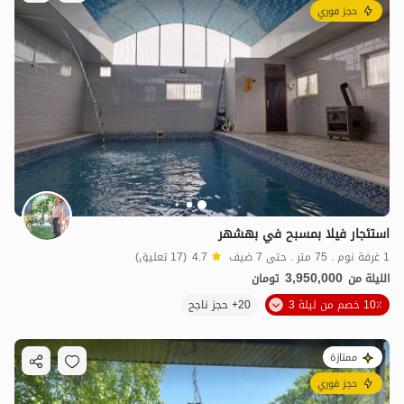
حجز فوري
استئجار فيلا بمسبح في بهشهر
1 غرفة نوم . 75 متر . حتى 7 ضيف
4.7
(17 تعليق)
3,950,000
الليلة من
تومان
10٪ خصم من ليلة 3
20+ حجز ناجح
ممتازة
حجز فوري