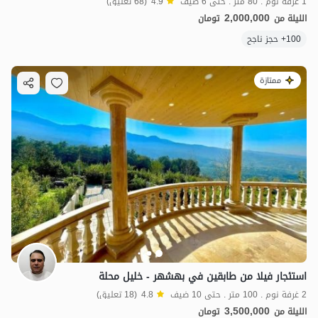
1 غرفة نوم . 80 متر . حتى 6 ضيف
4.9
(68 تعليق)
2,000,000
الليلة من
تومان
100+ حجز ناجح
ممتازة
استئجار فيلا من طابقين في بهشهر - خليل محلة
2 غرفة نوم . 100 متر . حتى 10 ضيف
4.8
(18 تعليق)
3,500,000
الليلة من
تومان