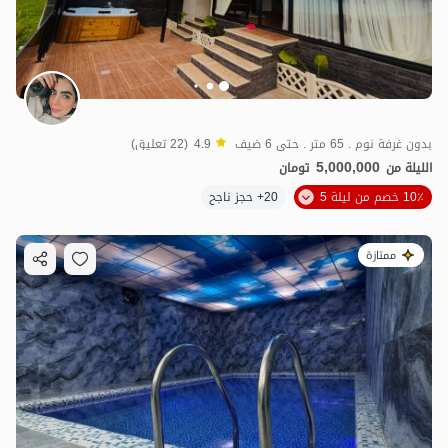
بدون غرفة نوم . 65 متر . حتى 6 ضيف
4.9
(22 تعليق)
5,000,000
الليلة من
تومان
10٪ خصم من ليلة 5
20+ حجز ناجح
ممتازة