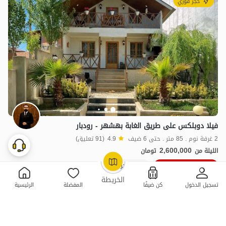
حجز فوري
فيلا دوبلكس على طريق الغابة بهشهر - رودبار
2 غرفة نوم . 85 متر . حتى 6 ضيف
4.9
(91 تعليق)
2,600,000
الليلة من
تومان
10٪ خصم من ليلة 10
100+ حجز ناجح
OpenStreetMap
©
الخريطة
تسجيل الدخول
كن ضيفًا
المفضلة
الرئيسية
ممتازة