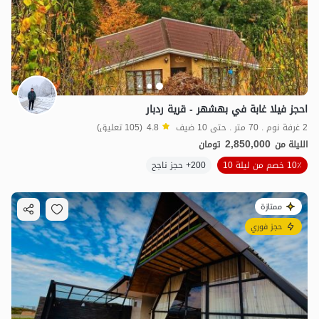
احجز فيلا غابة في بهشهر - قرية ردبار
2 غرفة نوم . 70 متر . حتى 10 ضيف
4.8
(105 تعليق)
2,850,000
الليلة من
تومان
10٪ خصم من ليلة 10
200+ حجز ناجح
ممتازة
حجز فوري
1.35
مليون ت
4.9