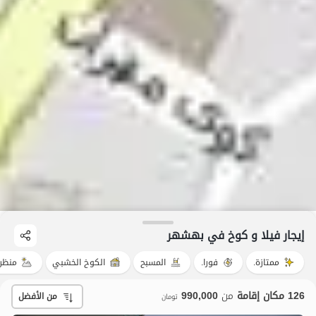
إيجار فيلا و كوخ في بهشهر
ممتازة.
فورا.
المسبح
الكوخ الخشبي
منظر
126 مكان إقامة
من
990,000
من الأفضل
تومان