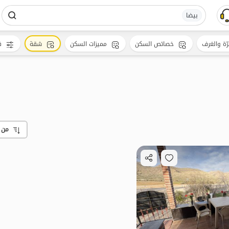
بیضا
رّة والغرف
خصائص السكن
مميزات السكن
شقة
ف
من 