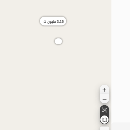
3.15
مليون ت