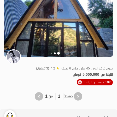
بدون غرفة نوم . 45 متر . حتى 6 ضيف
4.2
(3 تعليق)
5,000,000
الليلة من
تومان
10٪ خصم من ليلة 3
1
1
صفحة
من