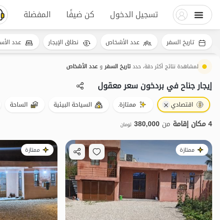
تسجيل الدخول
كن ضيفًا
المفضلة
تاريخ السفر
عدد الأشخاص
نطاق الإيجار
عدد الأس
لمشاهدة نتائج أكثر دقة، حدد
تاريخ السفر
و
عدد الأشخاص
إيجار جناح في بردخون سعر معقول
اقتصادي
ممتازة.
السياحة البيئية
الساحة
4 مكان إقامة
من
380,000
تومان
ممتازة
ممتازة