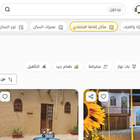
بردخون
رّة والغرف
مكان إقامة اقتصادي
مميزات السكن
نوع السكن
بات نواز
مضيافة
طعام جيد
التأهيل
من 