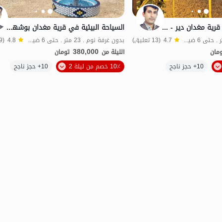
حجز إقامة بيئية في قرية مغدان دير - غرفة 4
السياحة البيئية في قرية مغدان بوشهر - غرفة 1
بدون غرفة نوم . 24 متر . حتى 6 ضيف
4.7
(13 تعليق)
بدون غرفة نوم . 23 متر . حتى 6 ضيف
4.8
(19 تعليق)
380,000
مان
الليلة من
تومان
الموقع على الخريطة
10+ حجز ناجح
10٪ خصم من ليلة 2
10+ حجز ناجح
م جيد
بات نواز
اقتصادي
طعام جيد
بات نواز