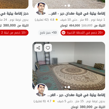
إقامة بيئية في قرية مغدان دير - الغرفة الخامسة
1 غرفة نوم . 65 متر . حتى 10 ضيف
4.8
(42 تعليق)
380,000
الليلة من
580,000
464,000
تومان
الليلة من
تو
20٪ خصم في اللحظة الأخيرة
50+ حجز ناجح
10٪ خصم من ليلة 2
اقتصادي
طعا
إقامة بيئية في قرية مغدان، دير - الغرفة السادسة
بدون غرفة نوم . 15 متر . حتى 5 ضيف
4.7
(6 تعليق)
380,000
الليلة من
تومان