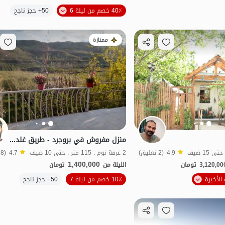
الموقع على الخريطة
40٪ خصم من ليلة 6
50+ حجز ناجح
ممتازة
منزل مفروش في بروجرد - طريق غلدشت
4.9
(2 تعليق)
2 غرفة نوم . 115 متر . حتى 10 ضيف
4.7
(28 تعليق)
1,400,000
3,120,00
تومان
الليلة من
تومان
الموقع على الخريطة
10٪ خصم من ليلة 7
50+ حجز ناجح