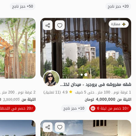
الموقع على الخريطة
20+ حجز ناجح
50+ حجز ناجح
ممتازة
شقه مفروشه فی بروجرد - میدان تختی - الطابق الثالث
1 غرفة نوم . 100 متر . حتى 5 ضيف
4.9
(11 تعليق)
2 غرفة نوم . 200 متر . حتى 15 ضيف
4,000,000
الليلة من
تومان
الليلة من
3,900,000
0
الموقع على الخريطة
10٪ خصم من ليلة 6
10+ حجز ناجح
20٪ خصم في اللحظة الأخيرة