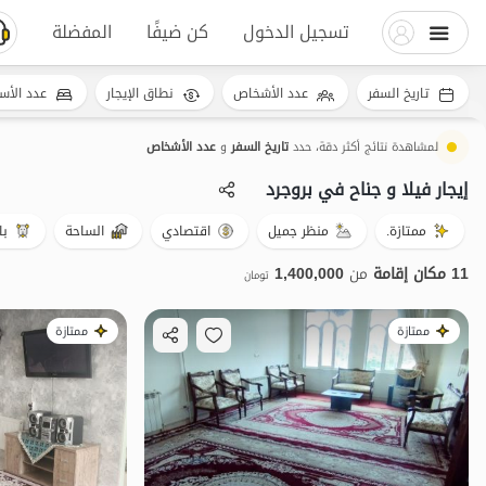
تسجيل الدخول
كن ضيفًا
المفضلة
تاريخ السفر
عدد الأشخاص
نطاق الإيجار
عدد الأس
لمشاهدة نتائج أكثر دقة، حدد
تاريخ السفر
و
عدد الأشخاص
إيجار فيلا و جناح في بروجرد
ممتازة.
منظر جميل
اقتصادي
الساحة
با
11 مكان إقامة
من
1,400,000
تومان
ممتازة
ممتازة