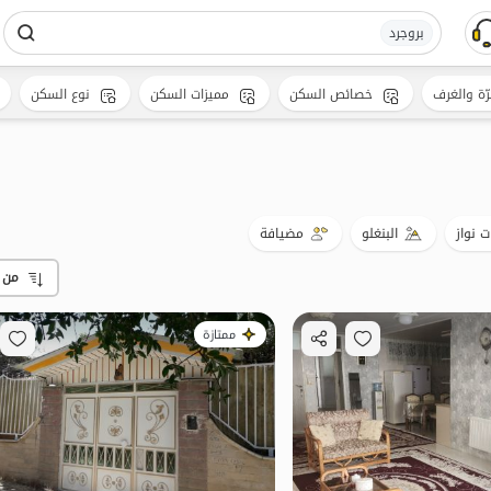
بروجرد
رّة والغرف
خصائص السكن
مميزات السكن
نوع السكن
ت نواز
البنغلو
مضيافة
من 
ممتازة