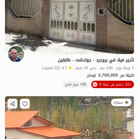
تأجير فيلا في بروجرد - جولدشت - طابقين
2 غرفة نوم . 140 متر . حتى 10 ضيف
4.7
(22 تعليق)
3,700,000
الليلة من
تومان
10٪ خصم من ليلة 6
20+ حجز ناجح
ممتازة