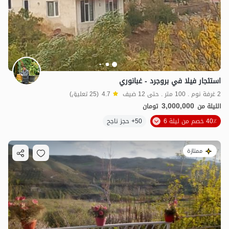
3
مليون ت
4.7
استئجار فيلا في بروجرد - غبانوري
2 غرفة نوم . 100 متر . حتى 12 ضيف
4.7
(25 تعليق)
3,000,000
الليلة من
تومان
40٪ خصم من ليلة 6
50+ حجز ناجح
ممتازة