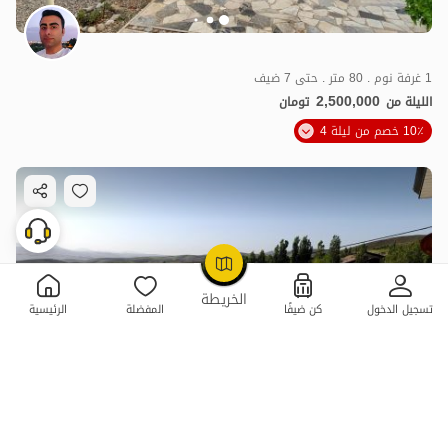
1 غرفة نوم . 80 متر . حتى 7 ضيف
2,500,000
الليلة من
تومان
10٪ خصم من ليلة 4
OpenStreetMap
©
الخريطة
تسجيل الدخول
كن ضيفًا
المفضلة
الرئيسية