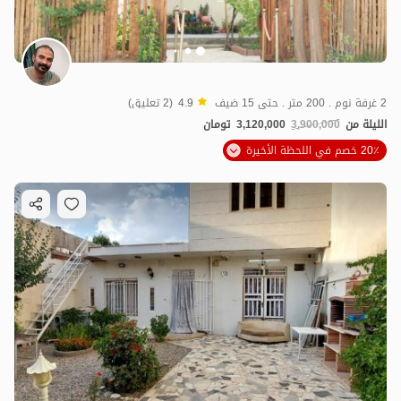
2 غرفة نوم . 200 متر . حتى 15 ضيف
4.9
(2 تعليق)
الليلة من
3,900,000
3,120,000
تومان
20٪ خصم في اللحظة الأخيرة