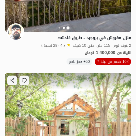
منزل مفروش في بروجرد - طريق غلدشت
2 غرفة نوم . 115 متر . حتى 10 ضيف
4.7
(28 تعليق)
1,400,000
الليلة من
تومان
10٪ خصم من ليلة 7
50+ حجز ناجح