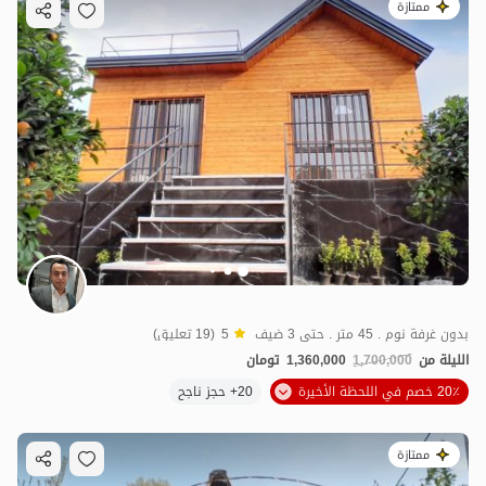
ممتازة
بدون غرفة نوم . 45 متر . حتى 3 ضيف
5
(19 تعليق)
الليلة من
1,700,000
1,360,000
تومان
20٪ خصم في اللحظة الأخيرة
20+ حجز ناجح
ممتازة