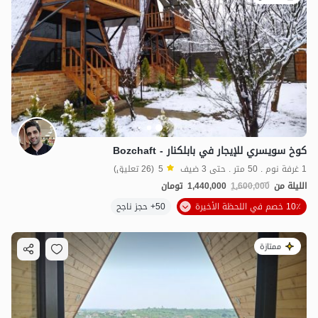
كوخ سويسري للإيجار في بابلكنار - Bozchaft
1 غرفة نوم . 50 متر . حتى 3 ضيف
5
(26 تعليق)
الليلة من
1,600,000
1,440,000
تومان
10٪ خصم في اللحظة الأخيرة
50+ حجز ناجح
ممتازة