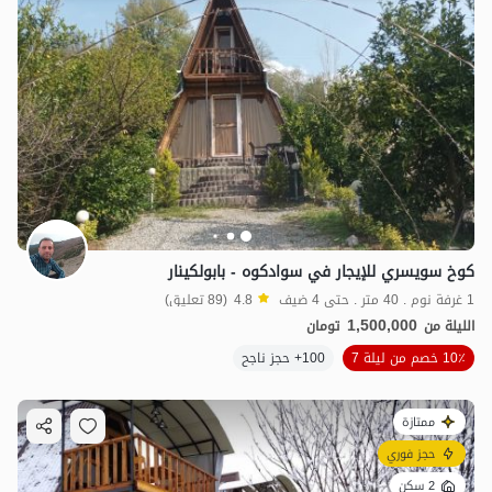
كوخ سويسري للإيجار في سوادكوه - بابولكينار
1 غرفة نوم . 40 متر . حتى 4 ضيف
4.8
(89 تعليق)
1,500,000
الليلة من
تومان
10٪ خصم من ليلة 7
100+ حجز ناجح
2
مليون ت
4.8
ممتازة
حجز فوري
2 سكن