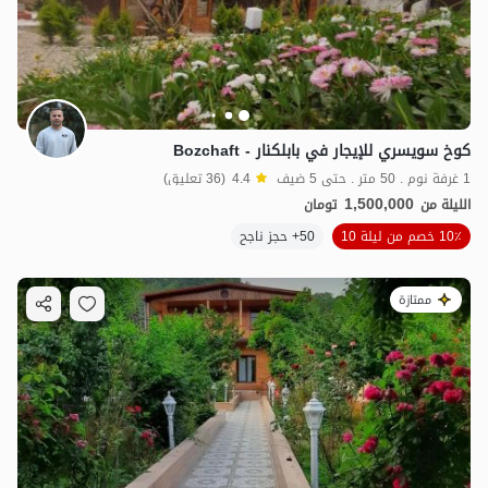
كوخ سويسري للإيجار في بابلكنار - Bozchaft
1 غرفة نوم . 50 متر . حتى 5 ضيف
4.4
(36 تعليق)
1,500,000
الليلة من
تومان
10٪ خصم من ليلة 10
50+ حجز ناجح
ممتازة