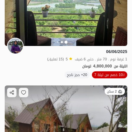
06/06/2025
1 غرفة نوم . 70 متر . حتى 6 ضيف
5
(15 تعليق)
4,800,000
الليلة من
تومان
10٪ خصم من ليلة 7
20+ حجز ناجح
2 سكن