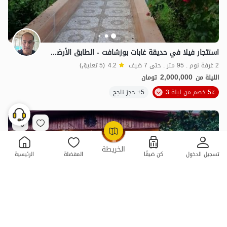
استئجار فيلا في حديقة غابات بوزشافت - الطابق الأرضي
2 غرفة نوم . 95 متر . حتى 7 ضيف
4.2
(5 تعليق)
2,000,000
الليلة من
تومان
5٪ خصم من ليلة 3
5+ حجز ناجح
OpenStreetMap
©
الخريطة
تسجيل الدخول
كن ضيفًا
المفضلة
الرئيسية