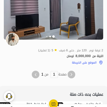
8
مليون ت
5
2 غرفة نوم . 120 متر . حتى 6 ضيف
5
(1 تعليق)
8,000,000
الليلة من
تومان
الموقع على الخريطة
1
1
صفحة
من
عمليات بحث ذات صلة
إيجار جناح في بوشهر
إيجار فندق شقة
1004
109