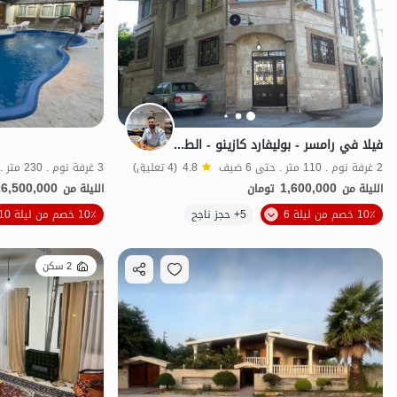
فيلا في رامسر - بوليفارد كازينو - الطابق الثاني
2 غرفة نوم . 110 متر . حتى 6 ضيف
4.8
(4 تعليق)
3 غرفة نوم . 230 متر . حتى 8 ضيف
26,500,000
1,600,000
الليلة من
تومان
الليلة من
الموقع على الخريطة
10٪ خصم من ليلة 6
5+ حجز ناجح
10٪ خصم من ليلة 10
2 سكن