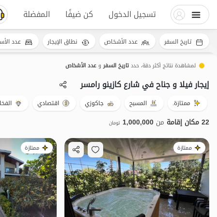
تسجيل الدخول
كن ضيفًا
المفضلة
تاريخ السفر
عدد الأشخاص
نطاق الإيجار
عدد الأس
لمشاهدة نتائج أكثر دقة، حدد
تاريخ السفر
و
عدد الأشخاص
إيجار فيلا و جناح في شارع کازینو رامسر
ممتازة.
المسبح
جاكوزي
اقتصادي
الفخا
22 مكان إقامة
من
1,000,000
تومان
ممتازة
ممتازة