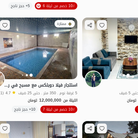
الموقع على الخريطة
10٪ خصم من ليلة 6
5+ حجز ناجح
ممتازة
استئجار فيلا دوبلكس مع مسبح في رامسار
5 غرفة نوم . 350 متر . حتى 25 ضيف
4.7
(11 تعليق)
12,000,000
تومان
الليلة من
تومان
10٪ خصم من ليلة 7
10+ حجز ناجح
اقتصادي