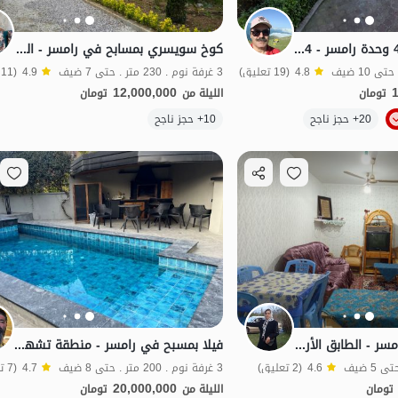
فيلا بمسبح في 400 وحدة رامسر - 4 غرف نوم
كوخ سويسري بمسابح في رامسر - المعلم بوليفارد
4.8
(19 تعليق)
3 غرفة نوم . 230 متر . حتى 7 ضيف
4.9
(11 تعليق)
12,000,000
تومان
الليلة من
تومان
الموقع على الخريطة
20+ حجز ناجح
10+ حجز ناجح
جناح مفروش في رامسر - الطابق الأرضي - الوحدة 1
فيلا بمسبح في رامسر - منطقة تشهارصد دستغاه
4.6
(2 تعليق)
3 غرفة نوم . 200 متر . حتى 8 ضيف
4.7
(7 تعليق)
20,000,000
تومان
الليلة من
تومان