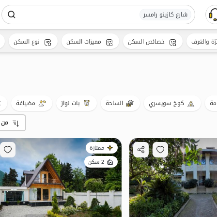
شارع کازینو رامسر
رّة والغرف
خصائص السكن
مميزات السكن
نوع السكن
مة
كوخ سويسري
الساحة
بات نواز
مضيافة
من 
ممتازة
2 سكن