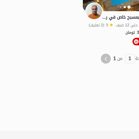
فيلا بأربع غرف نوم بمسبح خاص في رامسر - على شاطئ البحر
5
(2 تعليق)
تومان
منظر جميل
شفة الماء
خاص
1
1
ة
من