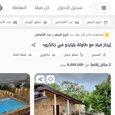
تسجيل الدخول
كن ضيفًا
المفضلة
تاريخ السفر
عدد الأشخاص
نطاق الإيجار
عدد الأس
لمشاهدة نتائج أكثر دقة، حدد
تاريخ السفر
و
عدد الأشخاص
إيجار فيلا مع طاولة بلياردو في جالکرود
المسبح
منظر جميل
جاكوزي
شفة الماء
2 مكان إقامة
من
8,000,000
تومان