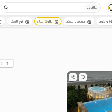
جالکرود
رّة والغرف
خصائص السكن
طاولة بليارد
نوع السكن
من 