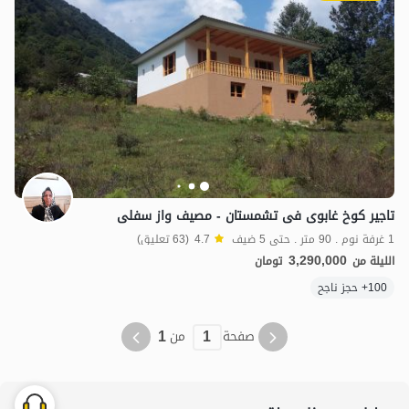
تاجیر کوخ غابوی فی تشمستان - مصیف واز سفلی
1 غرفة نوم . 90 متر . حتى 5 ضيف
4.7
(63 تعليق)
3,290,000
الليلة من
تومان
100+ حجز ناجح
1
1
صفحة
من