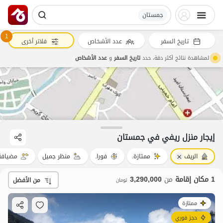
جمستان
1
تاريخ السفر
عدد الأشخاص
فلاتر أخرى
لمشاهدة نتائج أكثر دقة، حدد
تاريخ السفر
و
عدد الأشخاص
3.29
مليون ت
4.7
إيجار منزل ريفي في جمستان
الريف
ممتازة.
فورا.
منظر جميل
مضيافة
1 مكان إقامة
من
3,290,000
من الأفضل
تومان
ممتازة
حجز فوري