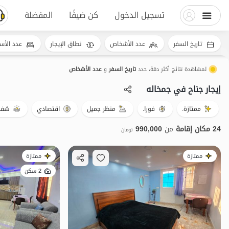
تسجيل الدخول
كن ضيفًا
المفضلة
تاريخ السفر
عدد الأشخاص
نطاق الإيجار
عدد الأس
لمشاهدة نتائج أكثر دقة، حدد
تاريخ السفر
و
عدد الأشخاص
إيجار جناح في جمخاله
ممتازة.
فورا.
منظر جميل
اقتصادي
شفة 
24 مكان إقامة
من
990,000
تومان
ممتازة
ممتازة
2 سكن