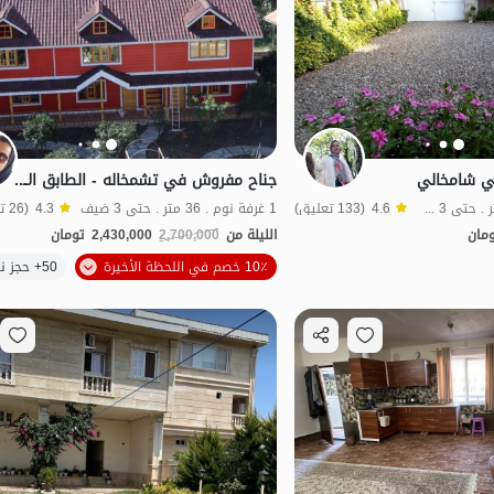
ي شامخالي
جناح مفروش في تشمخاله - الطابق الأرضي
بدون غرفة نوم . 35 متر . حتى 3 ضيف
4.6
(133 تعليق)
1 غرفة نوم . 36 متر . حتى 3 ضيف
4.3
(26 تعليق)
مان
الليلة من
2,700,000
2,430,000
تومان
10٪ خصم في اللحظة الأخيرة
50+ حجز ناجح
اقتصادي