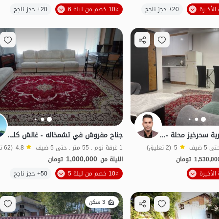
الموقع على الخريطة
20+ حجز ناجح
10٪ خصم من ليلة 6
20+ حجز ناجح
شفة الماء
خاص
جناح مفروش في قرية سحرخيز محلة - الطابق الأرضي
جناح مفروش في تشمخاله - غالش كلامي
5
(2 تعليق)
1 غرفة نوم . 55 متر . حتى 5 ضيف
4.8
(62 تعليق)
1,000,000
1,530,00
تومان
الليلة من
تومان
10٪ خصم من ليلة 5
50+ حجز ناجح
بات نواز
3 سكن