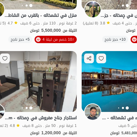
استئجار جناح مفروش في چمخاله - جزيرة أرشية
منزل في تشمخاله - بالقرب من الشاطئ - الوحدة 2
3.8
(8 تعليق)
2 غرفة نوم . 110 متر . حتى 6 ضيف
4.7
(5 تعليق)
5,500,000
تومان
الليلة من
تومان
الموقع على الخريطة
10+ حجز ناجح
10٪ خصم من ليلة 4
5+ حجز ناجح
جناح مطل على الماء في تشمخاله - جزيرة أرشيا
استئجار جناح مفروش في چمخاله - Galshkalam
1 غرفة نوم . 50 متر . حتى 8 ضيف
4.8
(2 تعليق)
1,200,000
5,481,00
تومان
الليلة من
تومان