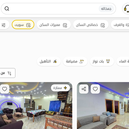
جمخاله
رّة والغرف
خصائص السكن
مميزات السكن
سويت
الماء
بات نواز
مضيافة
التأهيل
من 
ممتازة