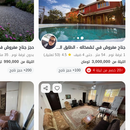
جناح مفروش في تشمخاله - الطابق الثاني
حجز جناح مفروش ف
1 غرفة نوم . 54 متر . حتى 4 ضيف
4.5
(53 تعليق)
990,000
3,000,000
الليلة من
تومان
الليلة من
تو
الموقع على الخريطة
20٪ خصم من ليلة 4
100+ حجز ناجح
200+ حجز ناجح