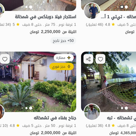
جناح مفروش في چمخاله - تي‌تي 1 أو تي‌تي 3
استئجار فيلا دوبلكس في شمخالة
4.8
(46 تعليق)
1 غرفة نوم . 75 متر . حتى 8 ضيف
5
(34 تعليق)
2,250,000
تومان
الليلة من
تومان
الموقع على الخريطة
50+ حجز ناجح
ممتازة
حجز فوري
 تشمخاله - تبه
جناح بفناء في تشمخاله
4.8
(36 تعليق)
1 غرفة نوم . 50 متر . حتى 5 ضيف
4.8
(10 تعليق)
2,000,000
4,365,00
تومان
الليلة من
تومان