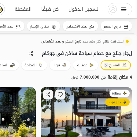
تسجيل الدخول
كن ضيفًا
المفضلة
تاريخ السفر
عدد الأشخاص
نطاق الإيجار
عدد الأس
لمشاهدة نتائج أكثر دقة، حدد
تاريخ السفر
و
عدد الأشخاص
إيجار جناح مع حمام سباحة ساخن في جوکام
المسبح
ممتازة.
فورا.
الفخامة
الساح
4 مكان إقامة
من
7,000,000
تومان
ممتازة
حجز فوري