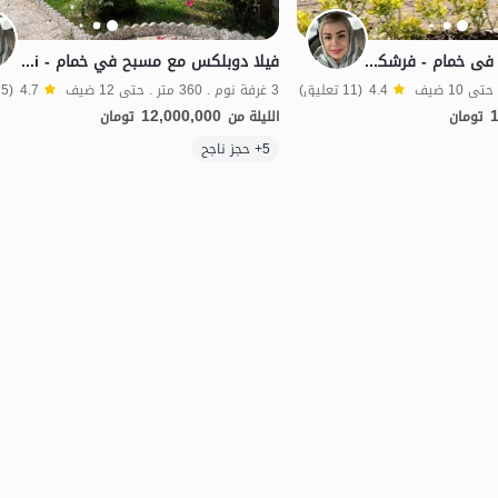
ایجار فیلا مع مسبح فی خمام - فرشکی تشوکام
فيلا دوبلكس مع مسبح في خمام - Chokam Farshki
4.4
(11 تعليق)
3 غرفة نوم . 360 متر . حتى 12 ضيف
4.7
(5 تعليق)
12,000,000
تومان
الليلة من
تومان
الموقع على الخريطة
الموقع على الخريطة
5+ حجز ناجح