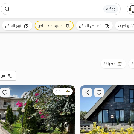
جوکام
رّة والغرف
خصائص السكن
مسبح ماء ساخن
نوع السكن
ة
مضيافة
من 
ممتازة