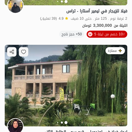
فيلا للإيجار في ليمير آستارا - تراس
2 غرفة نوم . 125 متر . حتى 10 ضيف
4.9
(39 تعليق)
3,300,000
الليلة من
تومان
10٪ خصم من ليلة 5
50+ حجز ناجح
ممتازة
4
مليون ت
4.8