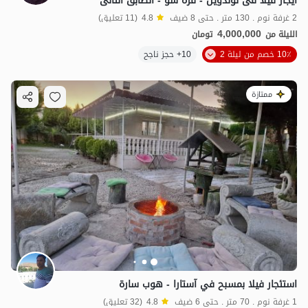
ایجار فیلا فی لوندویل - قره سو - الطابق الثانی
2 غرفة نوم . 130 متر . حتى 8 ضيف
4.8
(11 تعليق)
4,000,000
الليلة من
تومان
10٪ خصم من ليلة 2
10+ حجز ناجح
ممتازة
استئجار فيلا بمسبح في آستارا - هوب سارة
1 غرفة نوم . 70 متر . حتى 6 ضيف
4.8
(32 تعليق)