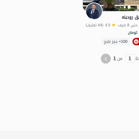
ق رودبنه
4.5
(44 تعليق)
تومان
100+ حجز ناجح
منظر جميل
الفخامة والرفاهية
ط
1
1
ة
من