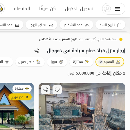
تسجيل الدخول
كن ضيفًا
المفضلة
تاريخ السفر
عدد الأشخاص
نطاق الإيجار
عدد الأس
لمشاهدة نتائج أكثر دقة، حدد
تاريخ السفر
و
عدد الأشخاص
إيجار منزل فيلا حمام سباحة في دموجال
المسبح
ممتازة.
فورا.
منظر جميل
ال
2 مكان إقامة
من
5,000,000
تومان
ممتازة
حجز فوري