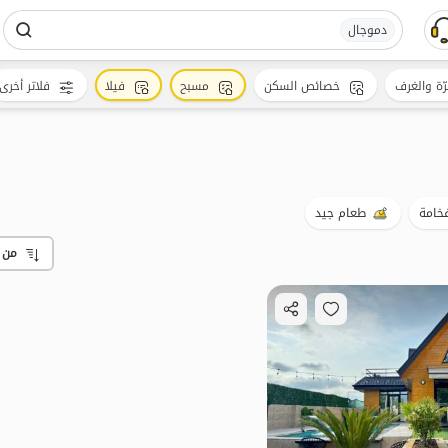
دموجال
رّة والغرف
خصائص السكن
مسبح
فيلا
فلاتر أخرى
فخامة
طعام جيد
من 