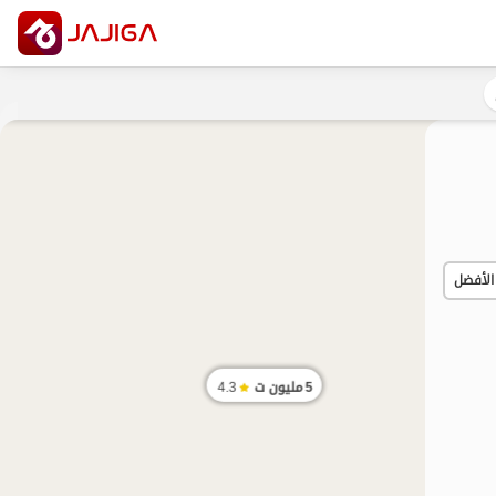
الأفضل
5
مليون ت
4.3