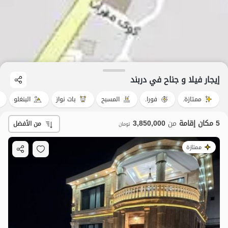
إيجار فيلا و جناح في دربند
ممتازة.
فورا.
المسبح
بات نواز
البنغلو
5 مكان إقامة
من
3,850,000
من الأفضل
تومان
ممتازة