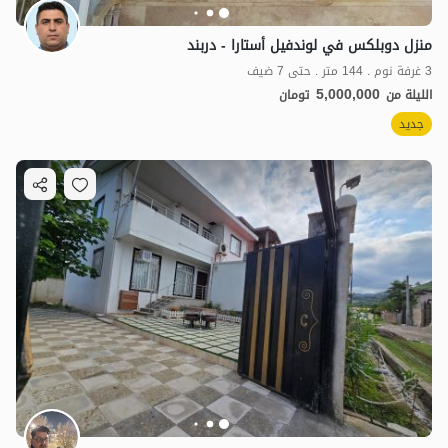
منزل دوبلكس في لوندفيل أستارا - دربند
3 غرفة نوم . 144 متر . حتى 7 ضيف
5,000,000
الليلة من
تومان
جديد