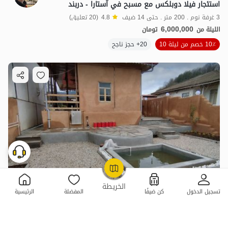
استئجار فيلا دوبلكس مع مسبح في آستارا - دربند
3 غرفة نوم . 200 متر . حتى 14 ضيف
4.8
(20 تعليق)
6,000,000
الليلة من
تومان
10٪ خصم من ليلة 10
20+ حجز ناجح
OpenStreetMap
©
الخريطة
تسجيل الدخول
كن ضيفًا
المفضلة
الرئيسية
فيلا هاوس في آستارا - دربند - ستيل ليك
1 غرفة نوم . 70 متر . حتى 8 ضيف
3.8
(1 تعليق)