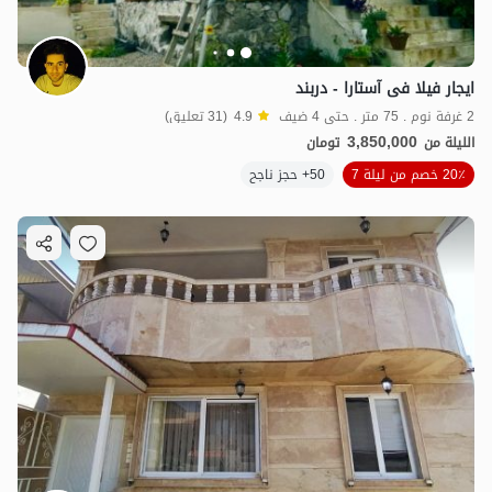
ایجار فیلا فی آستارا - دربند
2 غرفة نوم . 75 متر . حتى 4 ضيف
4.9
(31 تعليق)
3,850,000
الليلة من
تومان
20٪ خصم من ليلة 7
50+ حجز ناجح