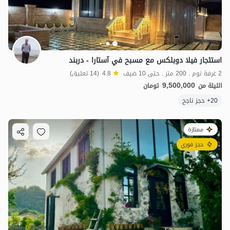
استئجار فيلا دوبلكس مع مسبح في آستارا - دربند
2 غرفة نوم . 200 متر . حتى 10 ضيف
4.8
(14 تعليق)
9,500,000
الليلة من
تومان
20+ حجز ناجح
ممتازة
حجز فوري
3.85
مليون ت
4.9