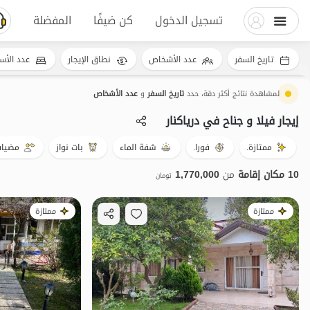
تسجيل الدخول
كن ضيفًا
المفضلة
تاريخ السفر
عدد الأشخاص
نطاق الإيجار
عدد الأس
لمشاهدة نتائج أكثر دقة، حدد
تاريخ السفر
و
عدد الأشخاص
إيجار فيلا و جناح في دریاکنار
ممتازة.
فورا.
شفة الماء
بات نواز
مضياف
10 مكان إقامة
من
1,770,000
تومان
ممتازة
ممتازة