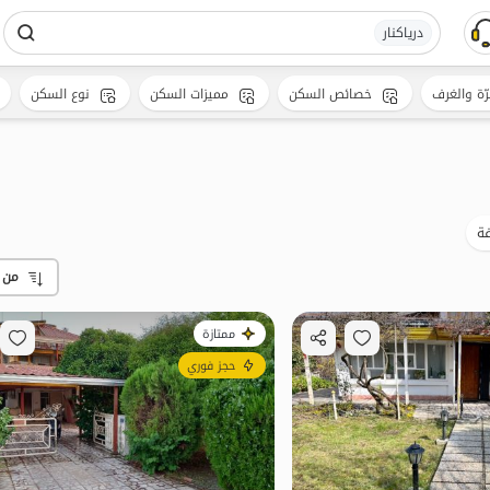
دریاکنار
رّة والغرف
خصائص السكن
مميزات السكن
نوع السكن
ة
من 
ممتازة
حجز فوري