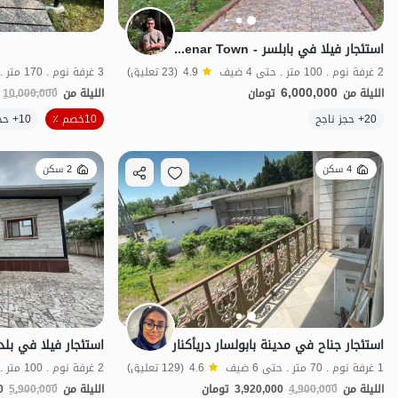
استئجار فيلا في بابلسر - Daryakenar Town
2 غرفة نوم . 100 متر . حتى 4 ضيف
4.9
(23 تعليق)
3 غرفة نوم . 170 متر . حتى 7 ضيف
6,000,000
الليلة من
تومان
الليلة من
10,000,000
الموقع على الخريطة
20+ حجز ناجح
10خصم ٪
10+ حجز ناجح
4 سكن
2 سكن
استئجار جناح في مدينة بابولسار دریأكنار
استئجار فيلا في بلدة
1 غرفة نوم . 70 متر . حتى 6 ضيف
4.6
(129 تعليق)
الليلة من
4,900,000
3,920,000
تومان
الليلة من
5,900,000
0