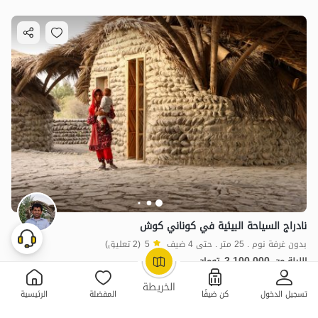
نادراج السياحة البيئية في كوناني كوش
بدون غرفة نوم . 25 متر . حتى 4 ضيف
5
(2 تعليق)
2,100,000
الليلة من
تومان
OpenStreetMap
©
خاص
الخريطة
تسجيل الدخول
كن ضيفًا
المفضلة
الرئيسية