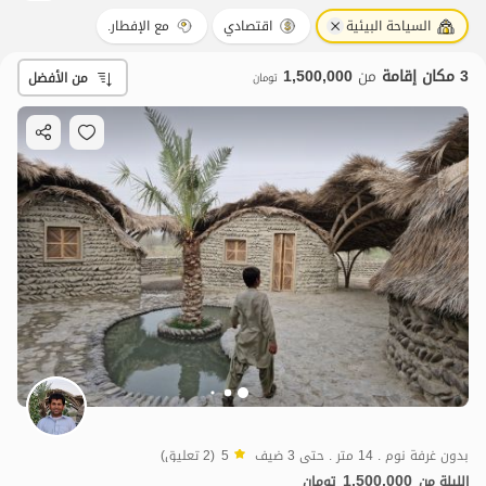
السياحة البيئية
اقتصادي
مع الإفطار.
3 مكان إقامة
من
1,500,000
من الأفضل
تومان
بدون غرفة نوم . 14 متر . حتى 3 ضيف
5
(2 تعليق)
1.5
مليون ت
5
1,500,000
الليلة من
تومان