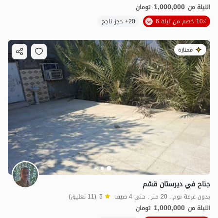
1,000,000
الليلة من
تومان
10٪ خصم من ليلة 6
20+ حجز ناجح
ممتازة
جناح في ديرستان قشم
بدون غرفة نوم . 20 متر . حتى 4 ضيف
5
(11 تعليق)
1,000,000
الليلة من
تومان