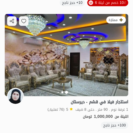
10٪ خصم من ليلة 6
10+ حجز ناجح
ممتازة
استئجار فيلا في قشم - ديرستان
1 غرفة نوم . 90 متر . حتى 8 ضيف
5
(76 تعليق)
1,000,000
الليلة من
تومان
100+ حجز ناجح