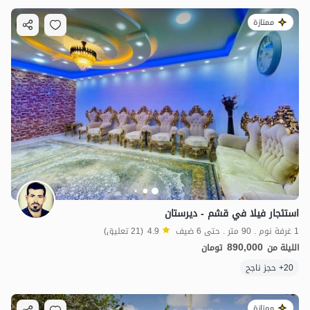
ممتازة
استئجار فيلا في قشم - ديرستان
1 غرفة نوم . 90 متر . حتى 6 ضيف
4.9
(21 تعليق)
890,000
الليلة من
تومان
20+ حجز ناجح
ممتازة