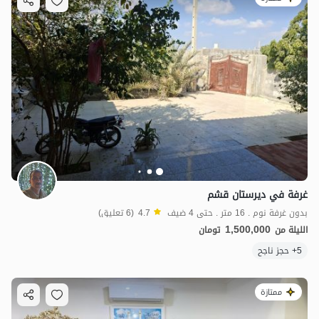
1.5
مليون ت
4.3
غرفة في ديرستان قشم
بدون غرفة نوم . 16 متر . حتى 4 ضيف
4.7
(6 تعليق)
1,500,000
الليلة من
تومان
5+ حجز ناجح
ممتازة