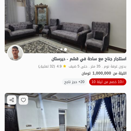
استئجار جناح مع ساحة في قشم - ديرستان
بدون غرفة نوم . 35 متر . حتى 5 ضيف
4.9
(32 تعليق)
1,000,000
الليلة من
تومان
10٪ خصم من ليلة 10
20+ حجز ناجح