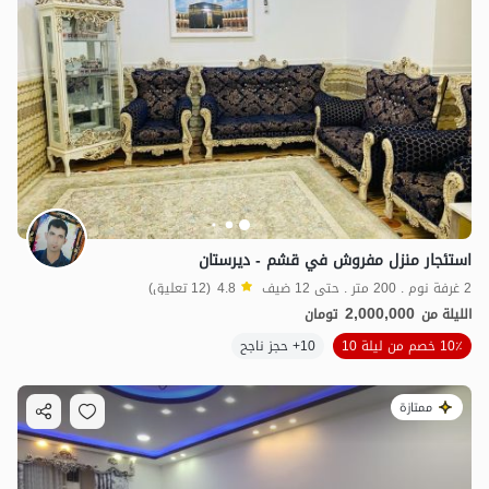
استئجار منزل مفروش في قشم - ديرستان
2 غرفة نوم . 200 متر . حتى 12 ضيف
4.8
(12 تعليق)
2,000,000
الليلة من
تومان
10٪ خصم من ليلة 10
10+ حجز ناجح
ممتازة