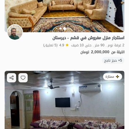
استئجار منزل مفروش في قشم - ديرستان
2 غرفة نوم . 90 متر . حتى 10 ضيف
4.9
(5 تعليق)
2,000,000
الليلة من
تومان
5+ حجز ناجح
ممتازة