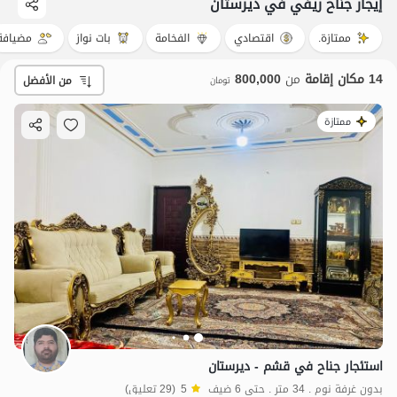
إيجار جناح ريفي في دیرستان
ممتازة.
اقتصادي
الفخامة
بات نواز
مضيافة
14 مكان إقامة
من
800,000
من الأفضل
تومان
ممتازة
استئجار جناح في قشم - ديرستان
بدون غرفة نوم . 34 متر . حتى 6 ضيف
5
(29 تعليق)