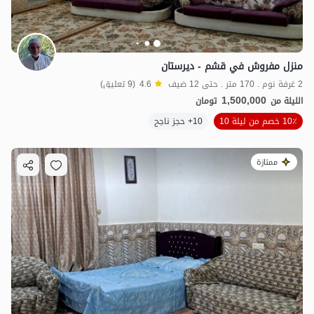
منزل مفروش في قشم - ديرستان
2 غرفة نوم . 170 متر . حتى 12 ضيف
4.6
(9 تعليق)
1,500,000
الليلة من
تومان
10٪ خصم من ليلة 10
10+ حجز ناجح
ممتازة