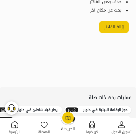
احذف بعض الفلاتر
ابحث عن مكان آخر
إزالة الفلاتر
عمليات بحث ذات صلة
حجز الإقامة البيئية في دلوار
إيجار فيلا شاطئ في دلوار
7
10
إيجار جناح في دلوار سعر معقول
إيجار جناح في جنوب
1427
4
OpenStreetMap
©
الخريطة
تسجيل الدخول
كن ضيفًا
المفضلة
الرئيسية