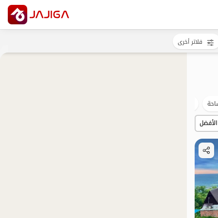
فلاتر أخرى
احة
بات نواز
مضيافة
طعام جيد
الأفضل