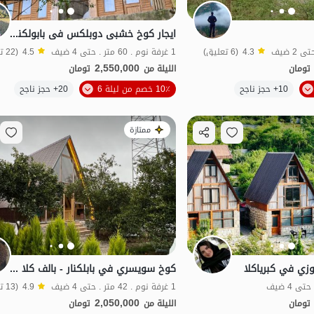
ایجار کوخ خشبی دوبلکس فی بابولکنار - درازکلا
4.3
(6 تعليق)
1 غرفة نوم . 60 متر . حتى 4 ضيف
4.5
(22 تعليق)
2,550,000
تومان
الليلة من
تومان
10+ حجز ناجح
10٪ خصم من ليلة 6
20+ حجز ناجح
اقتصادي
طعام جيد
بات نواز
ممتازة
ي في كبرياكلا
كوخ سويسري في بابلكنار - بالف كلا غربي - VIP
1 غرفة نوم . 42 متر . حتى 4 ضيف
4.9
(13 تعليق)
2,050,000
تومان
الليلة من
تومان