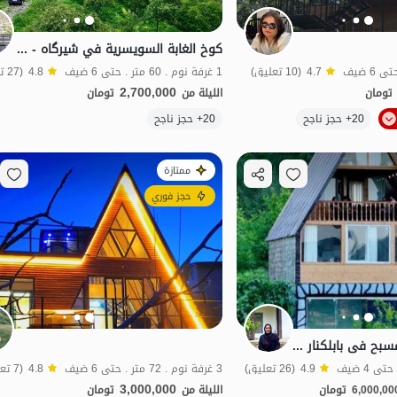
كوخ الغابة السويسرية في شیرگاه - Rig Cheshmeh
4.7
(10 تعليق)
1 غرفة نوم . 60 متر . حتى 6 ضيف
4.8
(27 تعليق)
2,700,000
تومان
الليلة من
تومان
الموقع على الخريطة
20+ حجز ناجح
20+ حجز ناجح
بات نواز
ممتازة
حجز فوري
کوخ سویسری مع مسبح فی بابلکنار - امیرکلا
4.9
(26 تعليق)
3 غرفة نوم . 72 متر . حتى 6 ضيف
4.8
(7 تعليق)
3,000,000
6,000,00
تومان
الليلة من
تومان