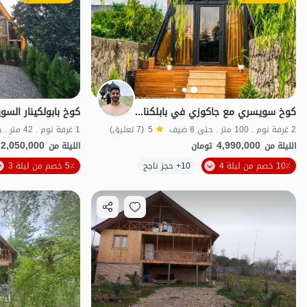
كوخ سويسري مع جاكوزي في بابلكنار - أميركلا
2 غرفة نوم . 100 متر . حتى 8 ضيف
5
(7 تعليق)
1 غرفة نوم . 42 متر . حتى 4 ضيف
2,050,000
4,990,000
الليلة من
تومان
الليلة من
الموقع على الخريطة
10٪ خصم من ليلة 4
10+ حجز ناجح
5٪ خصم من ليلة 3