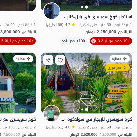
استئجار کوخ سویسری فی بابل-کنار - درازکلا
1 غرفة نوم . 50 متر . حتى 4 ضيف
4.7
(69 تعليق)
1 غرفة نوم . 90 متر . حتى 6 ضيف
3,800,000
2,250,000
الليلة من
تومان
الليلة من
10٪ خصم من ليلة 3
100+ حجز ناجح
10٪ خصم من ليلة 6
منظر جميل
ممتازة
ممتازة
حجز فوري
كوخ سويسري للإيجار في سوادكوه - Darazkala
1 غرفة نوم . 50 متر . حتى 2 ضيف
4.6
(51 تعليق)
2 غرفة نوم . 150 متر . حتى 4 ضيف
الليلة من
4,200,000
2,520,000
تومان
الليلة من
7,500,000
0