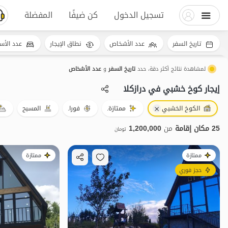
تسجيل الدخول
كن ضيفًا
المفضلة
تاريخ السفر
عدد الأشخاص
نطاق الإيجار
عدد الأس
لمشاهدة نتائج أكثر دقة، حدد
تاريخ السفر
و
عدد الأشخاص
إيجار كوخ خشبي في درازکلا
الكوخ الخشبي
ممتازة.
فورا.
المسبح
25 مكان إقامة
من
1,200,000
تومان
ممتازة
ممتازة
حجز فوري