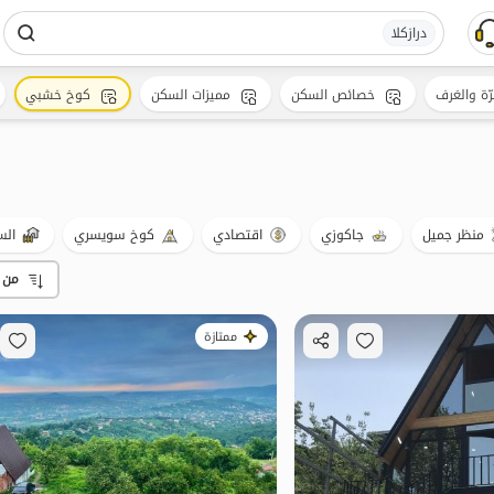
درازکلا
رّة والغرف
خصائص السكن
مميزات السكن
كوخ خشبي
منظر جميل
جاكوزي
اقتصادي
كوخ سويسري
الس
من 
ممتازة