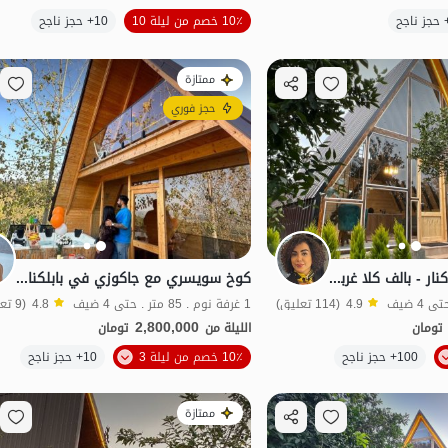
10٪ خصم من ليلة 10
10+ حجز ناجح
منظر جميل
ممتازة
حجز فوري
كوخ سويسري بابل كنار - بالف كلا غربي - مفاجأة
كوخ سويسري مع جاكوزي في بابلكنار - Darazkala
4.9
(114 تعليق)
1 غرفة نوم . 85 متر . حتى 4 ضيف
4.8
(9 تعليق)
2,800,000
تومان
الليلة من
تومان
الموقع على الخريطة
100+ حجز ناجح
10٪ خصم من ليلة 3
10+ حجز ناجح
ممتازة