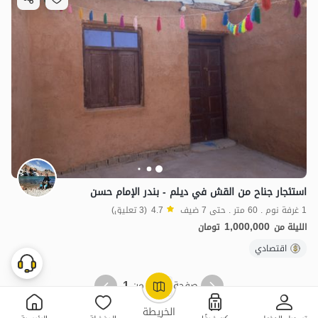
استئجار جناح من القش في دیلم - بندر الإمام حسن
1 غرفة نوم . 60 متر . حتى 7 ضيف
4.7
(3 تعليق)
1,000,000
الليلة من
تومان
اقتصادي
1
1
صفحة
من
OpenStreetMap
©
الخريطة