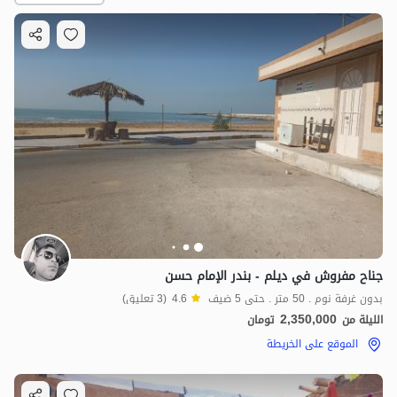
2.35
مليون ت
4.6
جناح مفروش في ديلم - بندر الإمام حسن
بدون غرفة نوم . 50 متر . حتى 5 ضيف
4.6
(3 تعليق)
2,350,000
الليلة من
تومان
الموقع على الخريطة