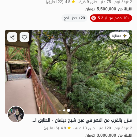
2 غرفة نوم . 75 متر . حتى 9 ضيف
4.8
(22 تعليق)
5,500,000
الليلة من
تومان
10٪ خصم من ليلة 5
20+ حجز ناجح
ممتازة
منزل بالقرب من النهر في عين شيخ ديلمان - الطابق الثاني
2 غرفة نوم . 120 متر . حتى 13 ضيف
4.9
(6 تعليق)
3,000,000
الليلة من
تومان