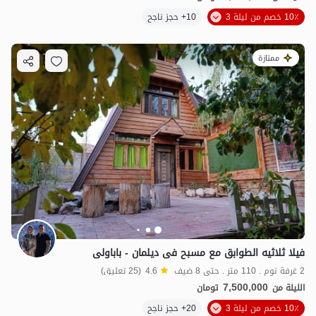
10٪ خصم من ليلة 3
10+ حجز ناجح
ممتازة
فیلا ثلاثیه الطوابق مع مسبح فی دیلمان - باباولی
2 غرفة نوم . 110 متر . حتى 8 ضيف
4.6
(25 تعليق)
7,500,000
الليلة من
تومان
10٪ خصم من ليلة 3
20+ حجز ناجح