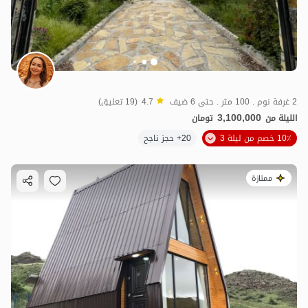
2 غرفة نوم . 100 متر . حتى 6 ضيف
4.7
(19 تعليق)
3,100,000
الليلة من
تومان
10٪ خصم من ليلة 3
20+ حجز ناجح
ممتازة