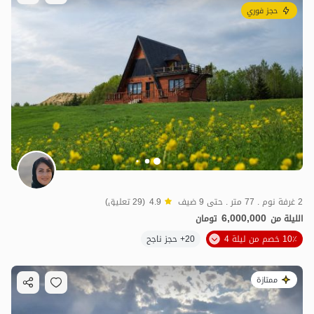
حجز فوري
2 غرفة نوم . 77 متر . حتى 9 ضيف
4.9
(29 تعليق)
6,000,000
الليلة من
تومان
10٪ خصم من ليلة 4
20+ حجز ناجح
ممتازة