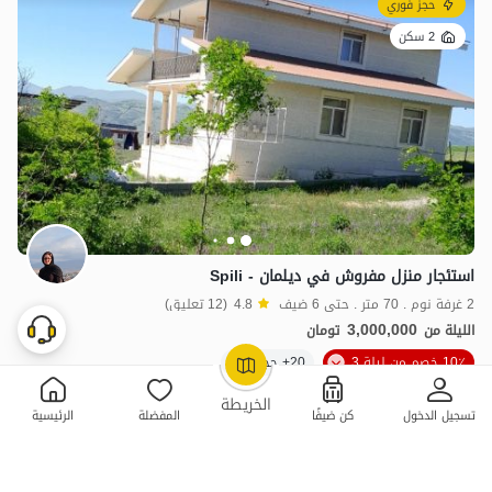
حجز فوري
2 سكن
استئجار منزل مفروش في دیلمان - Spili
2 غرفة نوم . 70 متر . حتى 6 ضيف
4.8
(12 تعليق)
3,000,000
الليلة من
تومان
10٪ خصم من ليلة 3
20+ حجز ناجح
OpenStreetMap
©
الخريطة
تسجيل الدخول
كن ضيفًا
المفضلة
الرئيسية
ممتازة
حجز فوري