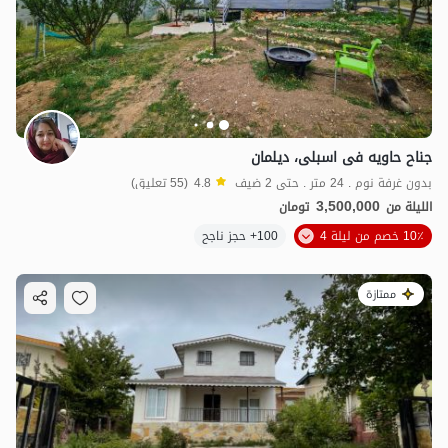
جناح حاویه فی اسبلی، دیلمان
بدون غرفة نوم . 24 متر . حتى 2 ضيف
4.8
(55 تعليق)
3,500,000
الليلة من
تومان
10٪ خصم من ليلة 4
100+ حجز ناجح
ممتازة
3
مليون ت
4.9