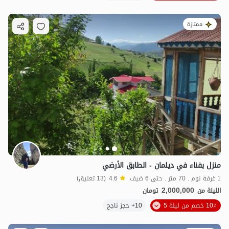
ممتازة
منزل بفناء في ديلمان - الطابق الأرضي
1 غرفة نوم . 70 متر . حتى 6 ضيف
4.6
(13 تعليق)
2,000,000
الليلة من
تومان
10٪ خصم من ليلة 5
10+ حجز ناجح