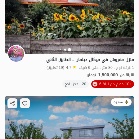
منزل مفروش في ميكال ديلمان - الطابق الثاني
1 غرفة نوم . 80 متر . حتى 6 ضيف
4.7
(19 تعليق)
1,500,000
الليلة من
تومان
10٪ خصم من ليلة 6
20+ حجز ناجح
ممتازة