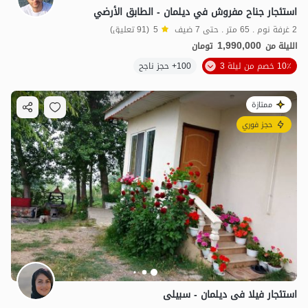
استئجار جناح مفروش في دیلمان - الطابق الأرضي
2 غرفة نوم . 65 متر . حتى 7 ضيف
5
(91 تعليق)
1,990,000
الليلة من
تومان
10٪ خصم من ليلة 3
100+ حجز ناجح
ممتازة
حجز فوري
استئجار فیلا فی دیلمان - سبیلی