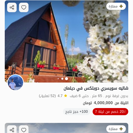
ممتازة
شاليه سويسري دوبلكس في ديلمان
بدون غرفة نوم . 65 متر . حتى 6 ضيف
4.7
(52 تعليق)
4,000,000
الليلة من
تومان
20٪ خصم من ليلة 7
100+ حجز ناجح
ممتازة