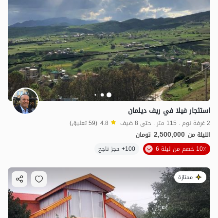
استئجار فيلا في ريف ديلمان
2 غرفة نوم . 115 متر . حتى 8 ضيف
4.8
(59 تعليق)
2,500,000
الليلة من
تومان
10٪ خصم من ليلة 6
100+ حجز ناجح
ممتازة