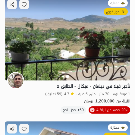
ممتازة
حجز فوري
تأجير فيلا في دیلمان - ميكال - الطابق 2
1 غرفة نوم . 70 متر . حتى 5 ضيف
4.7
(59 تعليق)
1,200,000
الليلة من
تومان
20٪ خصم من ليلة 4
50+ حجز ناجح
ممتازة