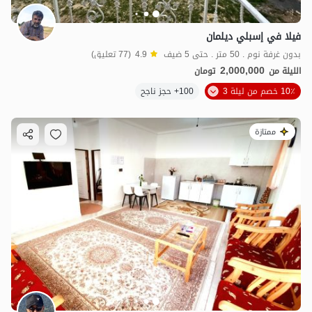
فيلا في إسبلي ديلمان
بدون غرفة نوم . 50 متر . حتى 5 ضيف
4.9
(77 تعليق)
2,000,000
الليلة من
تومان
10٪ خصم من ليلة 3
100+ حجز ناجح
ممتازة