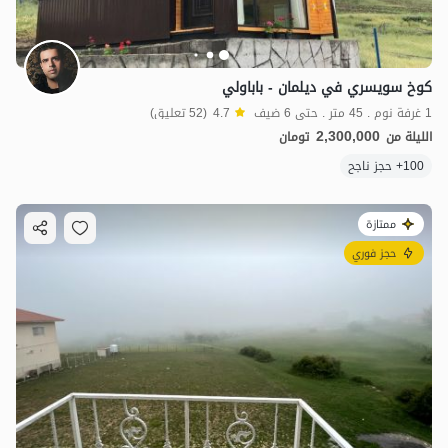
كوخ سويسري في ديلمان - باباولي
1 غرفة نوم . 45 متر . حتى 6 ضيف
4.7
(52 تعليق)
2,300,000
الليلة من
تومان
100+ حجز ناجح
ممتازة
حجز فوري