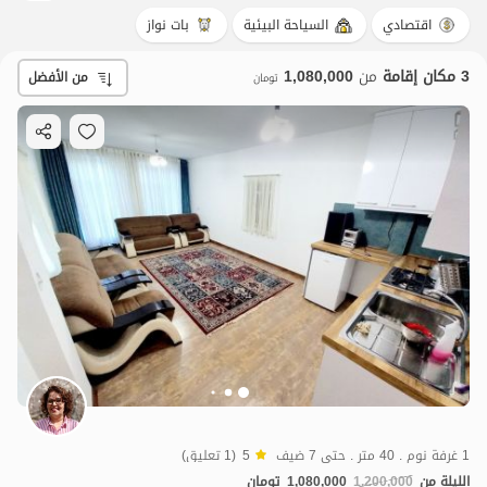
اقتصادي
السياحة البيئية
بات نواز
3 مكان إقامة
من
1,080,000
من الأفضل
تومان
1 غرفة نوم . 40 متر . حتى 7 ضيف
5
(1 تعليق)
1.08
مليون ت
5
الليلة من
1,200,000
1,080,000
تومان