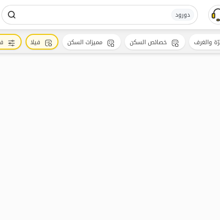
دورود
رّة والغرف
خصائص السكن
مميزات السكن
فيلا
فل