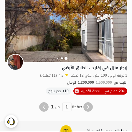
1.2
مليون ت
4.8
إيجار منزل في إقليد - الطابق الأرضي
1 غرفة نوم . 100 متر . حتى 12 ضيف
4.8
(11 تعليق)
الليلة من
1,500,000
1,200,000
تومان
20٪ خصم في اللحظة الأخيرة
10+ حجز ناجح
1
1
صفحة
من
عمليات بحث ذات صلة