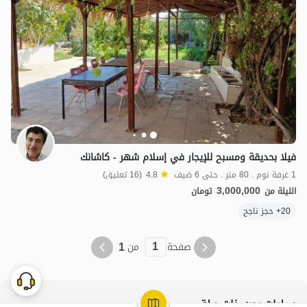
فيلا بحديقة ومسبح للإيجار في إسلام شهر - كاشانك
1 غرفة نوم . 80 متر . حتى 6 ضيف
4.8
(16 تعليق)
3,000,000
الليلة من
تومان
20+ حجز ناجح
1
1
صفحة
من
عمليات بحث ذات صلة