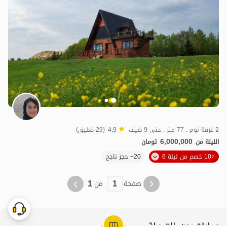
2 غرفة نوم . 77 متر . حتى 9 ضيف
4.9
(29 تعليق)
6,000,000
الليلة من
تومان
10٪ خصم من ليلة 6
20+ حجز ناجح
1
1
صفحة
من
عمليات بحث ذات صلة