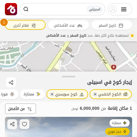
اسبیلی
1
تاريخ السفر
عدد الأشخاص
فلاتر أخرى
لمشاهدة نتائج أكثر دقة، حدد
تاريخ السفر
و
عدد الأشخاص
6
مليون ت
4.9
إيجار كوخ في اسبیلی
الكوخ الخشبي
كوخ سويسري
ممتازة.
فورا.
1 مكان إقامة
من
6,000,000
من الأفضل
تومان
ممتازة
حجز فوري