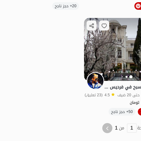
الموقع على الخريطة
20+ حجز ناجح
بات نواز
فيلا تريبلكس مع مسبح في فرديس كرج
4.5
(23 تعليق)
تومان
الموقع على الخريطة
50+ حجز ناجح
1
1
ة
من