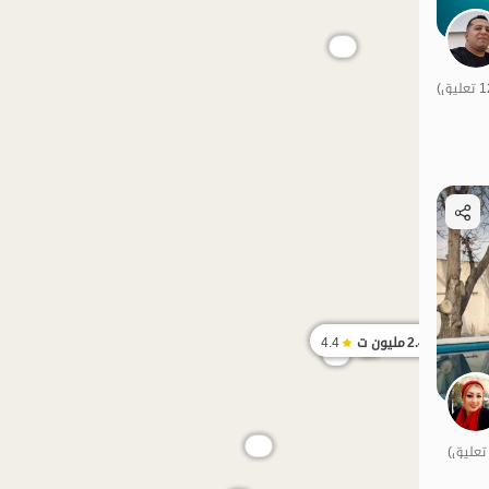
الموقع على الخريطة
2.45
مليون ت
4.4