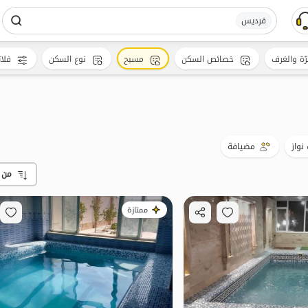
فردیس
رّة والغرف
خصائص السكن
مسبح
نوع السكن
فلات
 نواز
مضيافة
من 
ممتازة