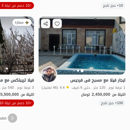
10+ حجز ناجح
10٪ خصم من ليلة 3
بات نواز
ممتازة
ایجار فیلا مع مسبح فی فردیس
1 غرفة نوم . 120 متر . حتى 6 ضيف
4.4
(46 تعليق)
3 غرفة نوم . 540 متر . حتى 20 ضيف
5,500,000
2,450,000
الليلة من
تومان
الليلة من
الموقع على الخريطة
100+ حجز ناجح
10٪ خصم من ليلة 10
صفح