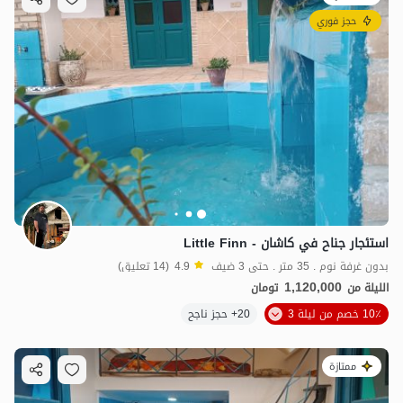
3
مليون ت
3.8
حجز فوري
استئجار جناح في كاشان - Little Finn
بدون غرفة نوم . 35 متر . حتى 3 ضيف
4.9
(14 تعليق)
1,120,000
الليلة من
تومان
10٪ خصم من ليلة 3
20+ حجز ناجح
ممتازة