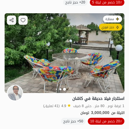
10٪ خصم من ليلة 5
20+ حجز ناجح
ممتازة
حجز فوري
استئجار فيلا حديقة في كاشان
1 غرفة نوم . 80 متر . حتى 8 ضيف
4.9
(41 تعليق)
3,000,000
الليلة من
تومان
20٪ خصم من ليلة 10
50+ حجز ناجح