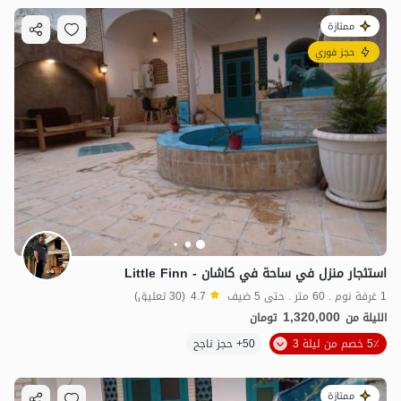
ممتازة
حجز فوري
استئجار منزل في ساحة في كاشان - Little Finn
1 غرفة نوم . 60 متر . حتى 5 ضيف
4.7
(30 تعليق)
1,320,000
الليلة من
تومان
5٪ خصم من ليلة 3
50+ حجز ناجح
ممتازة