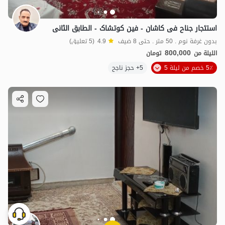
استئجار جناح فی کاشان - فین کوتشاک - الطابق الثانی
بدون غرفة نوم . 50 متر . حتى 8 ضيف
4.9
(5 تعليق)
800,000
الليلة من
تومان
5٪ خصم من ليلة 5
5+ حجز ناجح