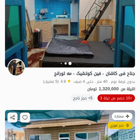
جناح فی کاشان - فین کوتشیک - مه تورانج
بدون غرفة نوم . 40 متر . حتى 4 ضيف
4.9
(5 تعليق)
1,320,000
الليلة من
تومان
10٪ خصم من ليلة 3
5+ حجز ناجح
ممتازة
حجز فوري