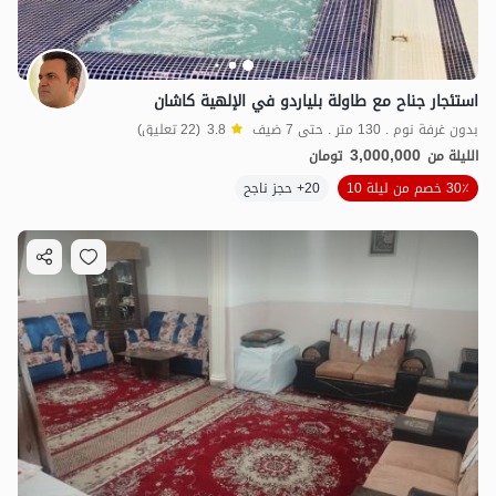
استئجار جناح مع طاولة بلياردو في الإلهية كاشان
بدون غرفة نوم . 130 متر . حتى 7 ضيف
3.8
(22 تعليق)
3,000,000
الليلة من
تومان
30٪ خصم من ليلة 10
20+ حجز ناجح