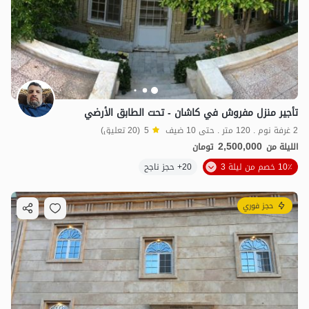
تأجير منزل مفروش في كاشان - تحت الطابق الأرضي
2 غرفة نوم . 120 متر . حتى 10 ضيف
5
(20 تعليق)
2,500,000
الليلة من
تومان
10٪ خصم من ليلة 3
20+ حجز ناجح
حجز فوري