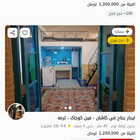
1,200,000
الليلة من
تومان
100+ حجز ناجح
ممتازة
حجز فوري
ایجار جناح فی کاشان - فین کوجاک - ترمه
بدون غرفة نوم . 40 متر . حتى 4 ضيف
4.9
(16 تعليق)
1,250,000
الليلة من
تومان