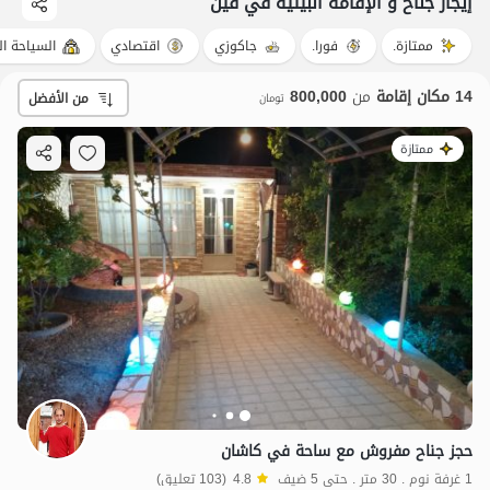
إيجار جناح و الإقامة البيئية في فین
ممتازة.
فورا.
جاكوزي
اقتصادي
السياحة ال
14 مكان إقامة
من
800,000
من الأفضل
تومان
ممتازة
حجز جناح مفروش مع ساحة في كاشان
1 غرفة نوم . 30 متر . حتى 5 ضيف
4.8
(103 تعليق)