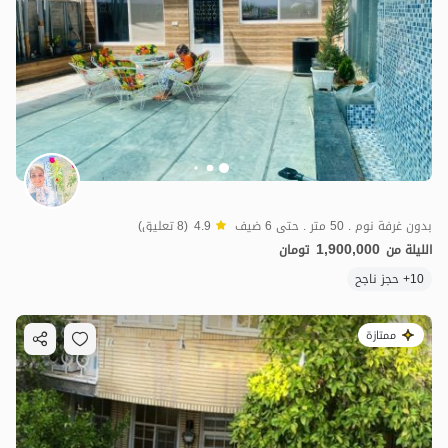
بدون غرفة نوم . 50 متر . حتى 6 ضيف
4.9
(8 تعليق)
1,900,000
الليلة من
تومان
10+ حجز ناجح
ممتازة