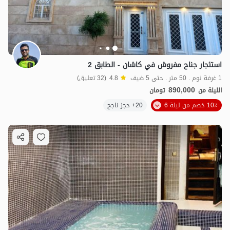
استئجار جناح مفروش في كاشان - الطابق 2
1 غرفة نوم . 50 متر . حتى 5 ضيف
4.8
(32 تعليق)
890,000
الليلة من
تومان
10٪ خصم من ليلة 6
20+ حجز ناجح