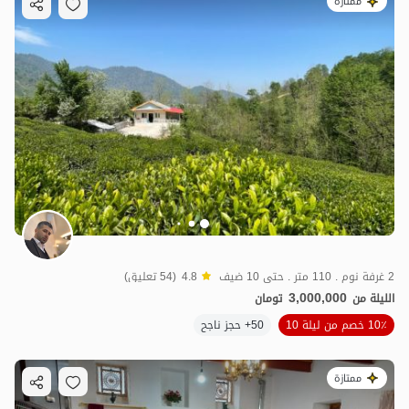
ممتازة
2 غرفة نوم . 110 متر . حتى 10 ضيف
4.8
(54 تعليق)
3,000,000
الليلة من
تومان
10٪ خصم من ليلة 10
50+ حجز ناجح
ممتازة