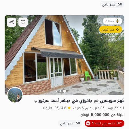
50+ حجز ناجح
ممتازة
حجز فوري
كوخ سويسري مع جاكوزي في جيشم أحمد سرغوراب
1 غرفة نوم . 85 متر . حتى 6 ضيف
4.8
(25 تعليق)
5,000,000
الليلة من
تومان
10٪ خصم من ليلة 5
50+ حجز ناجح