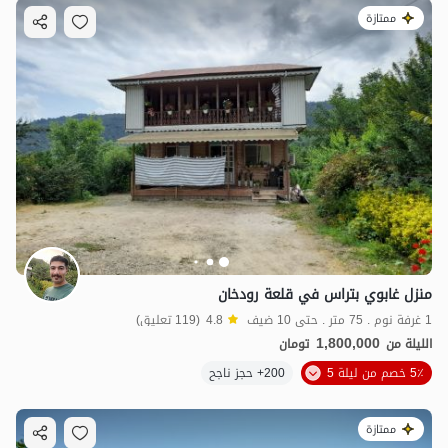
ممتازة
منزل غابوي بتراس في قلعة رودخان
1 غرفة نوم . 75 متر . حتى 10 ضيف
4.8
(119 تعليق)
1,800,000
الليلة من
تومان
5٪ خصم من ليلة 5
200+ حجز ناجح
ممتازة