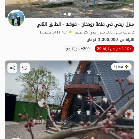
منزل ريفي في قلعة رودخان - فوشه - الطابق الثاني
2 غرفة نوم . 100 متر . حتى 25 ضيف
4.7
(141 تعليق)
1,300,000
الليلة من
تومان
10٪ خصم من ليلة 30
200+ حجز ناجح
ممتازة