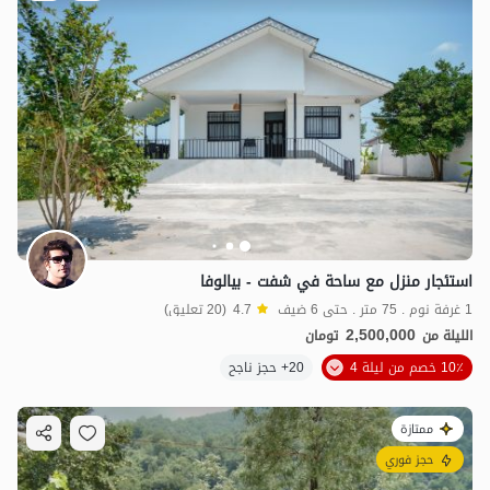
استئجار منزل مع ساحة في شفت - بيالوفا
1 غرفة نوم . 75 متر . حتى 6 ضيف
4.7
(20 تعليق)
2,500,000
الليلة من
تومان
10٪ خصم من ليلة 4
20+ حجز ناجح
ممتازة
حجز فوري