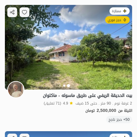
ممتازة
حجز فوري
بيت الحديقة الريفي على طريق ماسوله - ماكلوان
2 غرفة نوم . 90 متر . حتى 15 ضيف
4.9
(71 تعليق)
2,500,000
الليلة من
تومان
50+ حجز ناجح