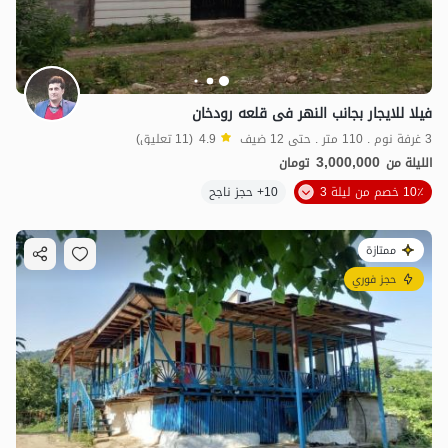
فیلا للایجار بجانب النهر فی قلعه رودخان
3 غرفة نوم . 110 متر . حتى 12 ضيف
4.9
(11 تعليق)
3,000,000
الليلة من
تومان
10٪ خصم من ليلة 3
10+ حجز ناجح
ممتازة
حجز فوري