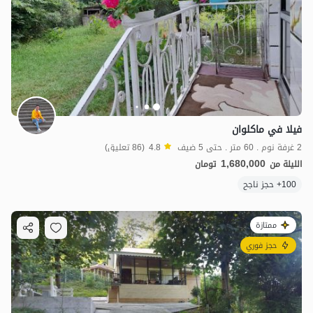
فيلا في ماكلوان
2 غرفة نوم . 60 متر . حتى 5 ضيف
4.8
(86 تعليق)
1,680,000
الليلة من
تومان
100+ حجز ناجح
ممتازة
حجز فوري