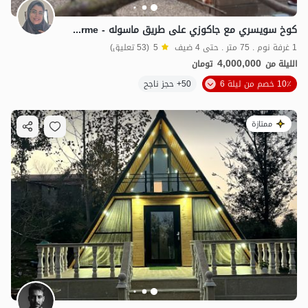
كوخ سويسري مع جاكوزي على طريق ماسوله - Clerme
1 غرفة نوم . 75 متر . حتى 4 ضيف
5
(53 تعليق)
4,000,000
الليلة من
تومان
10٪ خصم من ليلة 6
50+ حجز ناجح
ممتازة