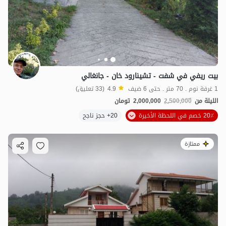
بيت ريفي في شفت - تشينارود خان - جانغالي
1 غرفة نوم . 70 متر . حتى 6 ضيف
4.9
(33 تعليق)
الليلة من
2,500,000
2,000,000
تومان
20٪ خصم في اللحظة الأخيرة
20+ حجز ناجح
ممتازة
2.5
مليون ت
4.9
5
مليون ت
4.8