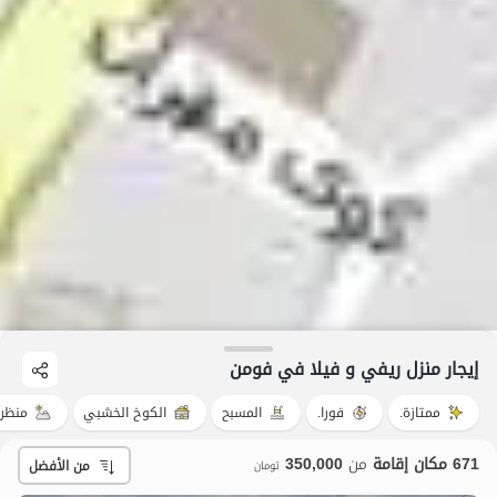
إيجار منزل ريفي و فيلا في فومن
ممتازة.
فورا.
المسبح
الكوخ الخشبي
منظر 
671 مكان إقامة
من
350,000
من الأفضل
تومان