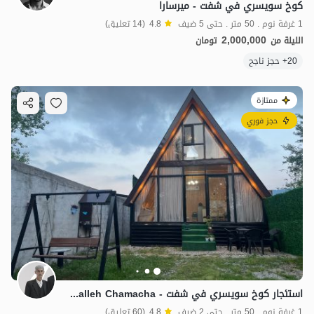
كوخ سويسري في شفت - ميرسارا
1 غرفة نوم . 50 متر . حتى 5 ضيف
4.8
(14 تعليق)
2,000,000
الليلة من
تومان
20+ حجز ناجح
ممتازة
حجز فوري
استئجار كوخ سويسري في شفت - Azad Mahalleh Chamacha
1 غرفة نوم . 50 متر . حتى 2 ضيف
4.8
(60 تعليق)