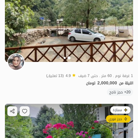
1 غرفة نوم . 60 متر . حتى 7 ضيف
4.9
(13 تعليق)
2,000,000
الليلة من
تومان
20+ حجز ناجح
ممتازة
حجز فوري