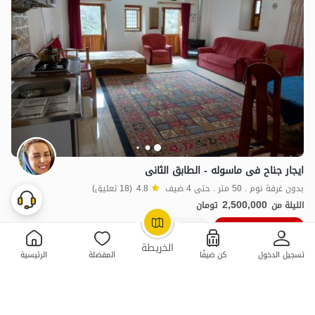
ایجار جناح فی ماسوله - الطابق الثانی
بدون غرفة نوم . 50 متر . حتى 4 ضيف
4.8
(18 تعليق)
2,500,000
الليلة من
تومان
10٪ خصم من ليلة 10
20+ حجز ناجح
OpenStreetMap
©
الخريطة
تسجيل الدخول
كن ضيفًا
المفضلة
الرئيسية
ممتازة