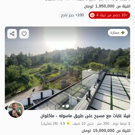
1,950,000
الليلة من
تومان
10٪ خصم من ليلة 4
100+ حجز ناجح
ممتازة
فيلا غابات مع مسبح على طريق ماسوله - ماكلوان
3 غرفة نوم . 350 متر . حتى 10 ضيف
4.9
(26 تعليق)
15,000,000
الليلة من
تومان